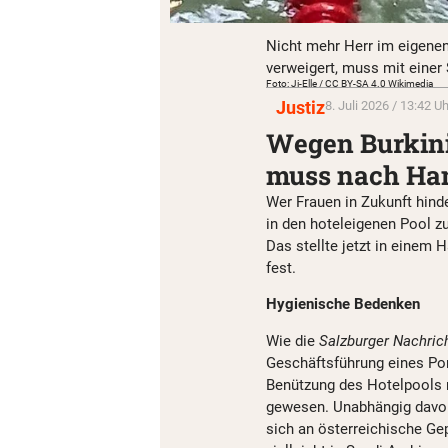
Nicht mehr Herr im eigene
verweigert, muss mit einer 
Foto: Ji-Elle / CC BY-SA 4.0 Wikimedia
Justiz
8. Juli 2026 / 13:42 Uh
Wegen Burkini
muss nach Ham
Wer Frauen in Zukunft hinde
in den hoteleigenen Pool z
Das stellte jetzt in einem
fest.
Hygienische Bedenken
Wie die
Salzburger Nachric
Geschäftsführung eines Pon
Benützung des Hotelpools n
gewesen. Unabhängig davon
sich an österreichische Ge