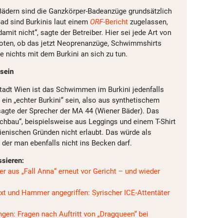
Bädern sind die Ganzkörper-Badeanzüge grundsätzlich
ad sind Burkinis laut einem
ORF
-Bericht
zugelassen,
amit nicht“, sagte der Betreiber. Hier sei jede Art von
oten, ob das jetzt Neoprenanzüge, Schwimmshirts
e nichts mit dem Burkini an sich zu tun.
 sein
Stadt Wien ist das Schwimmen im Burkini jedenfalls
 ein „echter Burkini“ sein, also aus synthetischem
agte der Sprecher der MA 44 (Wiener Bäder). Das
bau“, beispielsweise aus Leggings und einem T-Shirt
ienischen Gründen nicht erlaubt. Das würde als
 der man ebenfalls nicht ins Becken darf.
ssieren:
r aus „Fall Anna“ erneut vor Gericht – und wieder
xt und Hammer angegriffen: Syrischer ICE-Attentäter
ngen: Fragen nach Auftritt von „Dragqueen“ bei