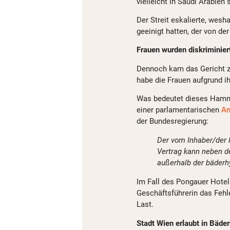
vielleicht in Saudi Arabien
Der Streit eskalierte, wesh
geeinigt hatten, der von de
Frauen wurden diskriminier
Dennoch kam das Gericht zu
habe die Frauen aufgrund i
Was bedeutet dieses Hamme
einer parlamentarischen
An
der Bundesregierung:
Der vom Inhaber/der
Vertrag kann neben d
außerhalb der bäderhy
Im Fall des Pongauer Hotel
Geschäftsführerin das Fehl
Last.
Stadt Wien erlaubt in Bäder