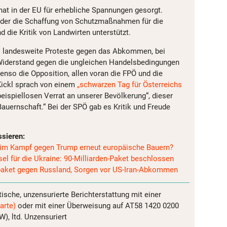
 in der EU für erhebliche Spannungen gesorgt.
eder die Schaffung von Schutzmaßnahmen für die
d die Kritik von Landwirten unterstützt.
ts landesweite Proteste gegen das Abkommen, bei
 Widerstand gegen die ungleichen Handelsbedingungen
nso die Opposition, allen voran die FPÖ und die
Kickl sprach von einem
„schwarzen Tag für Österreichs
ispiellosen Verrat an unserer Bevölkerung“, dieser
Bauernschaft.“ Bei der SPÖ gab es Kritik und Freude
ssieren:
n im Kampf gegen Trump erneut europäische Bauern?
el für die Ukraine: 90-Milliarden-Paket beschlossen
aket gegen Russland, Sorgen vor US-Iran-Abkommen
tische, unzensurierte Berichterstattung mit einer
arte)
oder mit einer Überweisung auf AT58 1420 0200
, ltd. Unzensuriert