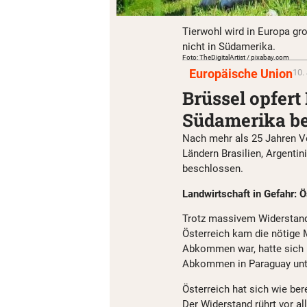
Tierwohl wird in Europa gr
nicht in Südamerika.
Foto: TheDigitalArtist / pixabay.com
Europäische Union
10.
Brüssel opfer
Südamerika b
Nach mehr als 25 Jahren V
Ländern Brasilien, Argent
beschlossen.
Landwirtschaft in Gefahr: 
Trotz massivem Widerstand
Österreich kam die nötige 
Abkommen war, hatte sich 
Abkommen in Paraguay unt
Österreich hat sich wie be
Der Widerstand rührt vor al