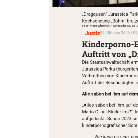
„Dragqueen“ Jurassica Par
Kochsendung „Böhmi brutze
Foto: Mario Olszinski / Wikimedia CC BY
Justiz
29. Oktober 2025 / 09
Kinderporno-E
Auftritt von 
Die Staatsanwaltschaft erm
Jurassica Parka (bürgerlic
Verbreitung von Kinderporno
Auftritt der Beschuldigte
Alle saßen bei ihm auf dem
„Alles saßen bei ihm auf d
Mario O. auf Kinder los?“, f
aufgedeckt: Schon 2023 sei
kinderpornografischer Schri
Wie kann es sein, dass