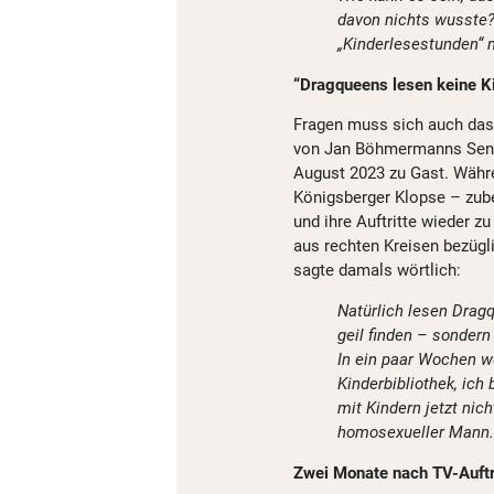
davon nichts wusste?
„Kinderlesestunden“ 
“Dragqueens lesen keine Kin
Fragen muss sich auch da
von Jan Böhmermanns Sendu
August 2023 zu Gast. Währ
Königsberger Klopse – zube
und ihre Auftritte wieder 
aus rechten Kreisen bezügl
sagte damals wörtlich:
Natürlich lesen Dragq
geil finden – sonder
In ein paar Wochen w
Kinderbibliothek, ich
mit Kindern jetzt nic
homosexueller Mann.
Zwei Monate nach TV-Auftrit