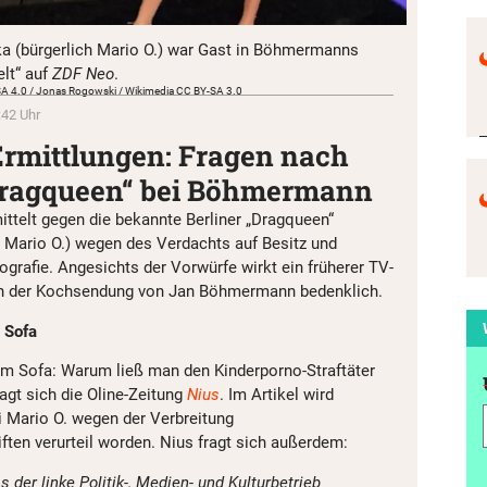
ka (bürgerlich Mario O.) war Gast in Böhmermanns
lt“ auf
ZDF Neo
.
-SA 4.0 / Jonas Rogowski / Wikimedia CC BY-SA 3.0
:42 Uhr
rmittlungen: Fragen nach
„Dragqueen“ bei Böhmermann
ittelt gegen die bekannte Berliner „Dragqueen“
h Mario O.) wegen des Verdachts auf Besitz und
grafie. Angesichts der Vorwürfe wirkt ein früherer TV-
n in der Kochsendung von Jan Böhmermann bedenklich.
 Sofa
em Sofa: Warum ließ man den Kinderporno-Straftäter
ragt sich die Oline-Zeitung
Nius
. Im Artikel wird
 Mario O. wegen der Verbreitung
ften verurteil worden. Nius fragt sich außerdem:
 der linke Politik-, Medien- und Kulturbetrieb