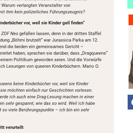
 Warum verlangten Veranstalter von
mit ihm kein polizeiliches Führungszeugnis?
derbücher vor, weil sie Kinder geil finden”
s
ZDF Neo
gefallen lassen, denn in der dritten Staffel
ng „Böhmi brutzelt“ war Jurassica Parka am 12.
end die beiden ein gemeinsames Gericht –
reitet haben, sprachen sie darüber, dass „Dragqueens“
zu einem Politikum geworden seien. Und die Vorwürfe
ich Lesungen von queeren Kinderbüchern. Mario O.
ueens keine Kinderbücher vor, weil sie Kinder
n sie möchten einfach nur Geschichten vorlesen.
erde ich auch eine Drag-Lesung machen in einer
 bin sehr gespannt, wie das so wird. Weil ich habe
ht so viele Berührungspunkte – ich bin ein sehr
t verurteilt