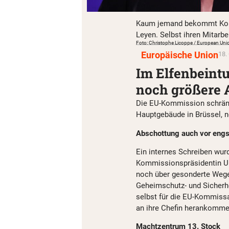
Kaum jemand bekommt Kont
Leyen. Selbst ihren Mitarbe
Foto: Christophe Licoppe / European Uni
Europäische Union
18.
Im Elfenbeint
noch größere 
Die EU-Kommission schränk
Hauptgebäude in Brüssel, n
Abschottung auch vor engs
Ein internes Schreiben wurd
Kommissionspräsidentin Ur
noch über gesonderte Wege 
Geheimschutz- und Sicherh
selbst für die EU-Kommiss
an ihre Chefin herankomme
Machtzentrum 13. Stock