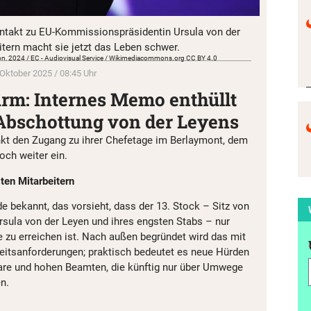
akt zu EU-Kommissionspräsidentin Ursula von der
itern macht sie jetzt das Leben schwer.
on, 2024 / EC - Audiovisual Service / Wikimediacommons.org CC BY 4.0
 Oktober 2025 / 08:45 Uhr
urm: Internes Memo enthüllt
Abschottung von der Leyens
t den Zugang zu ihrer Chefetage im Berlaymont, dem
och weiter ein.
ten Mitarbeitern
e bekannt, das vorsieht, dass der 13. Stock – Sitz von
sula von der Leyen und ihres engsten Stabs – nur
zu erreichen ist. Nach außen begründet wird das mit
eitsanforderungen; praktisch bedeutet es neue Hürden
are und hohen Beamten, die künftig nur über Umwege
n.