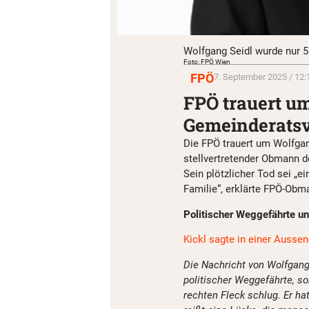
Wolfgang Seidl wurde nur 55
Foto: FPÖ Wien
FPÖ
7. September 2025 / 12:
FPÖ trauert u
Gemeinderatsv
Die FPÖ trauert um Wolfgan
stellvertretender Obmann de
Sein plötzlicher Tod sei „e
Familie“, erklärte FPÖ-Obm
Politischer Weggefährte u
Kickl sagte in einer Ausse
Die Nachricht von Wolfgang 
politischer Weggefährte, s
rechten Fleck schlug. Er 