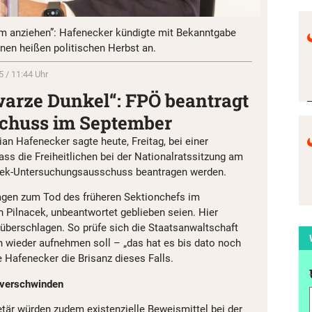
rm anziehen”: Hafenecker kündigte mit Bekanntgabe
en heißen politischen Herbst an.
5 / 11:44 Uhr
warze Dunkel“: FPÖ beantragt
chuss im September
an Hafenecker sagte heute, Freitag, bei einer
ss die Freiheitlichen bei der Nationalratssitzung am
cek-Untersuchungsausschuss beantragen werden.
ragen zum Tod des früheren Sektionchefs im
n Pilnacek, unbeantwortet geblieben seien. Hier
 überschlagen. So prüfe sich die Staatsanwaltschaft
en wieder aufnehmen soll – „das hat es bis dato noch
 Hafenecker die Brisanz dieses Falls.
 verschwinden
är würden zudem existenzielle Beweismittel bei der