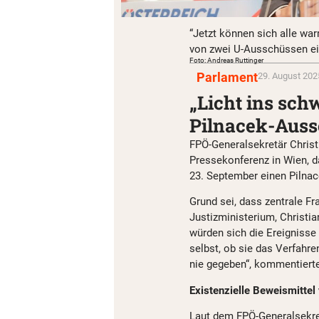
“Jetzt können sich alle wa
von zwei U-Ausschüssen ein
Foto: Andreas Ruttinger
Parlament
29. August 202
„Licht ins sch
Pilnacek-Auss
FPÖ-Generalsekretär Christi
Pressekonferenz in Wien, da
23. September einen Pilna
Grund sei, dass zentrale F
Justizministerium, Christia
würden sich die Ereignisse
selbst, ob sie das Verfahr
nie gegeben“, kommentierte
Existenzielle Beweismittel
Laut dem FPÖ-Generalsekret