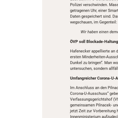
Polizei verschwinden. Mass
getragenen Uhr, einer Smar
Daten gespeichert sind. Da
wegschauen, im Gegenteil:
Wir haben einen demo
ÖVP soll Blockade-Haltun
Hafenecker appellierte an 
ersten Minderheiten-Aussc
Dunkel zu bringen“. Man wo
untersuchen, sondern allfä
Umfangreicher Corona-U-
Im Anschluss an den Pilna
Corona-U-Ausschuss“ geben
Verfassungsgerichtshof (V
gemeinsamen Pilnacek- und
jetzt Zeit zur Vorbereitun
Innenministerium aufzudec