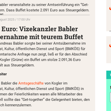
bler veranstaltete zu seiner Amtseinführung ein “Get-
tern. Dass Buffet kostete 2.091 Euro aus Steuergeldern.
ert
ugust 2025 / 17:00 Uhr
 Euro: Vizekanzler Babler
bernahme mit teurem Buffet
Andreas Babler sorgte bei seiner Amtsübernahme im
t, Kultur, öffentlichen Dienst und Sport (BMKÖS) für
ntarische Anfrage nun zeigt, ließ er für den Abschied
ogler (Grüne) ein Buffet um stolze 2.091,36 Euro
hlt aus Steuergeldern.
eiter
 Babler die
Amtsgeschäfte
von Kogler im
t, Kultur, öffentlichen Dienst und Sport (BMKÖS) in
men der Feierlichkeiten waren alle Mitarbeiter des
ll sollte das “Get-together” die Gelegenheit bieten, den
ich kennenzulernen.