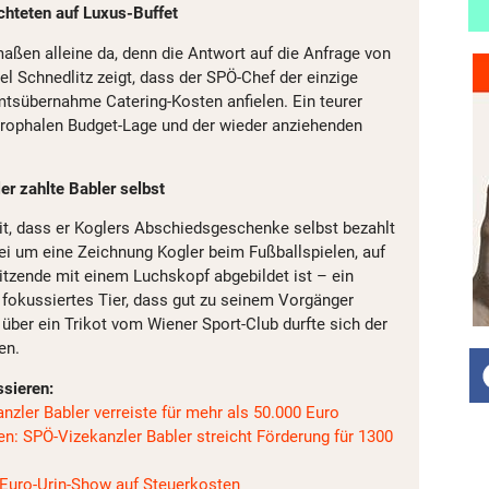
ichteten auf Luxus-Buffet
maßen alleine da, denn die Antwort auf die Anfrage von
l Schnedlitz zeigt, dass der SPÖ-Chef der einzige
mtsübernahme Catering-Kosten anfielen. Ein teurer
trophalen Budget-Lage und der wieder anziehenden
er zahlte Babler selbst
mit, dass er Koglers Abschiedsgeschenke selbst bezahlt
bei um eine Zeichnung Kogler beim Fußballspielen, auf
tzende mit einem Luchskopf abgebildet ist – ein
d fokussiertes Tier, dass gut zu seinem Vorgänger
über ein Trikot vom Wiener Sport-Club durfte sich der
en.
ssieren:
nzler Babler verreiste für mehr als 50.000 Euro
en: SPÖ-Vizekanzler Babler streicht Förderung für 1300
0-Euro-Urin-Show auf Steuerkosten