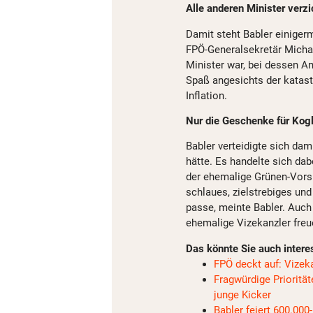
Alle anderen Minister verz
Damit steht Babler einiger
FPÖ-Generalsekretär Michae
Minister war, bei dessen A
Spaß angesichts der katas
Inflation.
Nur die Geschenke für Kogl
Babler verteidigte sich da
hätte. Es handelte sich da
der ehemalige Grünen-Vorsi
schlaues, zielstrebiges un
passe, meinte Babler. Auch 
ehemalige Vizekanzler freu
Das könnte Sie auch intere
FPÖ deckt auf: Vizeka
Fragwürdige Priorität
junge Kicker
Babler feiert 600.00