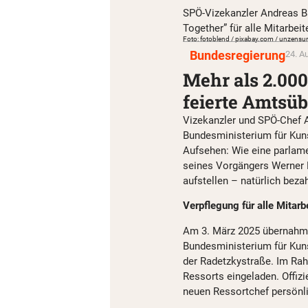
SPÖ-Vizekanzler Andreas Ba
Together” für alle Mitarbei
Foto: fotoblend / pixabay.com / unzensuri
Bundesregierung
24. A
Mehr als 2.000
feierte Amtsü
Vizekanzler und SPÖ-Chef 
Bundesministerium für Kuns
Aufsehen: Wie eine parlame
seines Vorgängers Werner K
aufstellen – natürlich beza
Verpflegung für alle Mitarb
Am 3. März 2025 übernahm
Bundesministerium für Kuns
der Radetzkystraße. Im Rah
Ressorts eingeladen. Offizie
neuen Ressortchef persönl