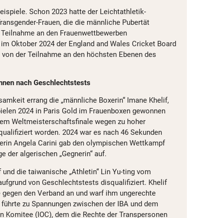
ispiele. Schon 2023 hatte der Leichtathletik-
ransgender-Frauen, die die männliche Pubertät
er Teilnahme an den Frauenwettbewerben
 im Oktober 2024 der England and Wales Cricket Board
n von der Teilnahme an den höchsten Ebenen des
innen nach Geschlechtstests
mkeit errang die „männliche Boxerin“ Imane Khelif,
pielen 2024 in Paris Gold im Frauenboxen gewonnen
 dem Weltmeisterschaftsfinale wegen zu hoher
ualifiziert worden. 2024 war es nach 46 Sekunden
oxerin Angela Carini gab den olympischen Wettkampf
e der algerischen „Gegnerin“ auf.
und die taiwanische „Athletin“ Lin Yu-ting vom
fgrund von Geschlechtstests disqualifiziert. Khelif
te gegen den Verband an und warf ihm ungerechte
l führte zu Spannungen zwischen der IBA und dem
en Komitee (IOC), dem die Rechte der Transpersonen