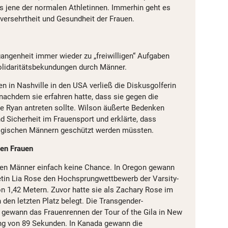
ls jene der normalen Athletinnen. Immerhin geht es
versehrtheit und Gesundheit der Frauen.
angenheit immer wieder zu „freiwilligen“ Aufgaben
olidaritätsbekundungen durch Männer.
n in Nashville in den USA verließ die Diskusgolferin
 nachdem sie erfahren hatte, dass sie gegen die
ie Ryan antreten sollte. Wilson äußerte Bedenken
nd Sicherheit im Frauensport und erklärte, dass
ologischen Männern geschützt werden müssten.
en Frauen
gen Männer einfach keine Chance. In Oregon gewann
etin Lia Rose den Hochsprungwettbewerb der Varsity-
 1,42 Metern. Zuvor hatte sie als Zachary Rose im
 den letzten Platz belegt. Die Transgender-
ps gewann das Frauenrennen der Tour of the Gila in New
g von 89 Sekunden. In Kanada gewann die