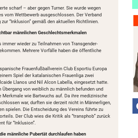
erte scharf – aber gegen Turner. Sie wurde wegen
s vom Wettbewerb ausgeschlossen. Der Verband
g zur “Inklusion” gemäß den aktuellen Richtlinien.
ichtbar männlichen Geschlechtsmerkmalen
es immer wieder zu Teilnahmen von Transgender-
ekommen. Mehrere Vorfälle haben die öffentliche
 spanische Frauenfußballverein Club Esportiu Europa
n einem Spiel der katalanischen Frauenliga zwei
lcaide Llanos und Nil Alcon Labella, eingesetzt hatte.
im Übergang von weiblich zu männlich befunden und
e Merkmale wie Bartwuchs auf. Da ihre medizinische
chlossen war, durften sie derzeit nicht in Männerligen,
en spielen. Die Entscheidung des Vereins führte zu
rteils. Der Club wies die Kritik als “transphob” zurück
t für “Inklusion”.
die männliche Pubertät durchlaufen haben