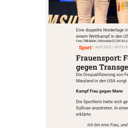
Eine doppelte Niederlage im
einem Wettkampf in den U
Foto: TBB-Bilder / Wikimedia (CC BY-SA 4
Sport
7. April 2025 / 08:05 Uh
Frauensport: 
gegen Transgen
Die Disqualifizierung von F
Maryland in den USA sorgt 
Kampf Frau gegen Mann
Die Sportlerin hatte sich 
Sullivan anzutreten. In ein
erklärte:
Ich bin eine Frau, und