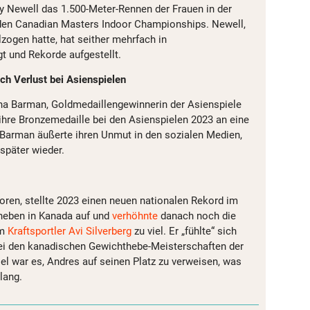
ny Newell das 1.500-Meter-Rennen der Frauen in der
 den Canadian Masters Indoor Championships. Newell,
llzogen hatte, hat seither mehrfach in
 und Rekorde aufgestellt.
ch Verlust bei Asienspielen
na Barman, Goldmedaillengewinnerin der Asienspiele
 ihre Bronzemedaille bei den Asienspielen 2023 an eine
 Barman äußerte ihren Unmut in den sozialen Medien,
später wieder.
ren, stellte 2023 einen neuen nationalen Rekord im
heben in Kanada auf und
verhöhnte
danach noch die
em
Kraftsportler Avi Silverberg
zu viel. Er „fühlte“ sich
bei den kanadischen Gewichthebe-Meisterschaften der
iel war es, Andres auf seinen Platz zu verweisen, was
lang.