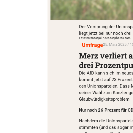
Der Vorsprung der Unionspa
liegt jetzt bei nur noch drei
Foto: mvancaspel / depositphotos.com
Umfrage
25. März 2025 / 1
Merz verliert
drei Prozentp
Die AfD kann sich im neue
kommt jetzt auf 23 Prozent 
den Unionsparteien. Dass M
seiner Wahl zum Kanzler geb
Glaubwürdigkeitsproblem.
Nur noch 26 Prozent für 
Nachdem die Unionsparteie
stimmten (und das sogar m