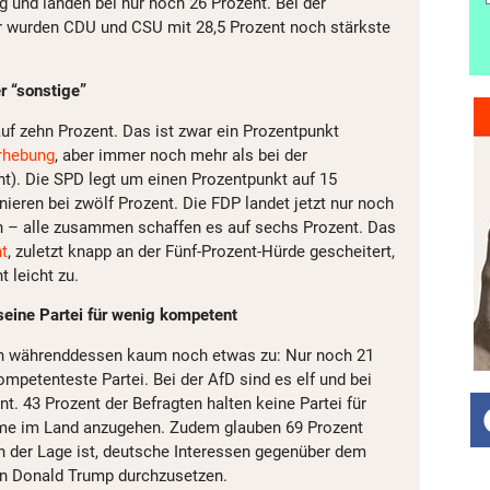
g und landen bei nur noch 26 Prozent. Bei der
 wurden CDU und CSU mit 28,5 Prozent noch stärkste
r “sonstige”
auf zehn Prozent. Das ist zwar ein Prozentpunkt
Erhebung
, aber immer noch mehr als bei der
t). Die SPD legt um einen Prozentpunkt auf 15
nieren bei zwölf Prozent. Die FDP landet jetzt nur noch
en – alle zusammen schaffen es auf sechs Prozent. Das
t
, zuletzt knapp an der Fünf-Prozent-Hürde gescheitert,
t leicht zu.
eine Partei für wenig kompetent
on währenddessen kaum noch etwas zu: Nur noch 21
kompetenteste Partei. Bei der AfD sind es elf und bei
. 43 Prozent der Befragten halten keine Partei für
eme im Land anzugehen. Zudem glauben 69 Prozent
in der Lage ist, deutsche Interessen gegenüber dem
n Donald Trump durchzusetzen.