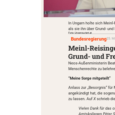
In Ungarn holte sich Meinl-
als sie ihn über Grund- und 
Foto: Unzensuriert.at
Bundesregierung
25. M
Meinl-Reising
Grund- und Fre
Neos-Außenministerin Beate
Menschenrechte zu belehre
“Meine Sorge mitgeteilt”
Anlass zur „Besorgnis“ für 
angekündigt hat, die sogen
zu lassen. Auf
X
schrieb di
Vielen Dank für das 
Amtskollegen Pèter Sz