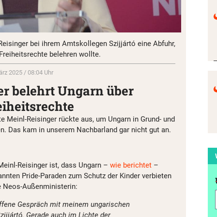
Reisinger bei ihrem Amtskollegen Szijjártó eine Abfuhr,
Freiheitsrechte belehren wollte.
ärz 2025 / 08:04 Uhr
er belehrt Ungarn über
iheitsrechte
 Meinl-Reisinger rückte aus, um Ungarn in Grund- und
n. Das kam in unserem Nachbarland gar nicht gut an.
Meinl-Reisinger ist, dass Ungarn –
wie berichtet
–
annten Pride-Paraden zum Schutz der Kinder verbieten
e Neos-Außenministerin:
offene Gespräch mit meinem ungarischen
ijjártó. Gerade auch im Lichte der