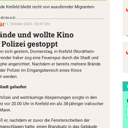
de Krefeld bleibt nicht von ausufernder Migranten-
C-BY-SA-4.0)
ät
11. Oktober 2024 / 09:57 Uhr
rände und wollte Kino
Polizei gestoppt
n sich gestern, Donnerstag, in Krefeld (Nordrhein-
render Iraker zog eine Feuerspur durch die Stadt und
ophe angerichtet. Nachdem er bereits mehrere Brände
 der Polizei im Eingangsbereich eines Kinos
t werden.
Stadt gelaufen
Polizei und weiträumige Absperrungen sorgte in den
 vor 20.00 Uhr in Krefeld ein als 38-jähriger irakischer
 Mann.
ll er, nachdem er zuvor die Fensterscheiben der
ingeschlagen hatte, einen Brandsatz in das Gebäude