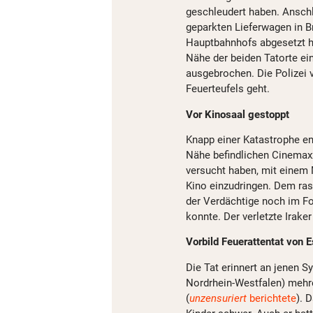
geschleudert haben. Anschl
geparkten Lieferwagen in B
Hauptbahnhofs abgesetzt ha
Nähe der beiden Tatorte e
ausgebrochen. Die Polizei 
Feuerteufels geht.
Vor Kinosaal gestoppt
Knapp einer Katastrophe e
Nähe befindlichen Cinemax
versucht haben, mit einem 
Kino einzudringen. Dem rasc
der Verdächtige noch im Fo
konnte. Der verletzte Irake
Vorbild Feuerattentat von 
Die Tat erinnert an jenen S
Nordrhein-Westfalen) mehre
(
unzensuriert
berichtete
). 