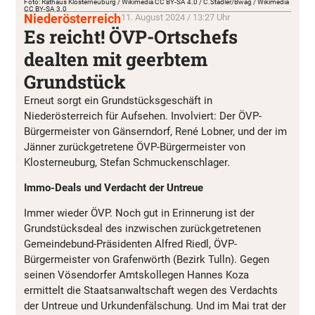
Foto: Rathaus Klosterneuburg / Wikimedia CC BY-SA 4.0 / C.Stadler/Bwag / Wikimedia
CC BY-SA 3.0
Niederösterreich
11. August 2024 / 13:27 Uhr
Es reicht! ÖVP-Ortschefs
dealten mit geerbtem
Grundstück
Erneut sorgt ein Grundstücksgeschäft in
Niederösterreich für Aufsehen. Involviert: Der ÖVP-
Bürgermeister von Gänserndorf, René Lobner, und der im
Jänner zurückgetretene ÖVP-Bürgermeister von
Klosterneuburg, Stefan Schmuckenschlager.
Immo-Deals und Verdacht der Untreue
Immer wieder ÖVP. Noch gut in Erinnerung ist der
Grundstücksdeal des inzwischen zurückgetretenen
Gemeindebund-Präsidenten Alfred Riedl, ÖVP-
Bürgermeister von Grafenwörth (Bezirk Tulln). Gegen
seinen Vösendorfer Amtskollegen Hannes Koza
ermittelt die Staatsanwaltschaft wegen des Verdachts
der Untreue und Urkundenfälschung. Und im Mai trat der