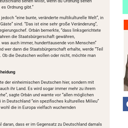
 Deutschland sehen willst, wenn du Ordnung sehen
o es Ordnung gibt.”
jedoch “eine bunte, veränderte multikulturelle Welt”, in
 Gäste” sind. “Das ist eine sehr große Veränderung”,
Regierungschef. Orbán bemerkte, “dass linksgerichtete
ahren die Staatsbürgerschaft gewähren,
 was auch immer, hunderttausende von Menschen”
d wer dann die Staatsbürgerschaft erhalte, werde “Teil
”. Ob die Deutschen wollen oder nicht, möchte man
cheidung
ste der einheimischen Deutschen hier, sondern mit
t auch ihr Land. Es wird sogar immer mehr zu ihrem
ehe”, sagte Orbán und warnte vor “allen möglichen
in Deutschland “ein spezifisches kulturelles Milieu”
 wohl die in Europa vielfach wuchernden
l daran, dass er im Gegensatz zu Deutschland damals