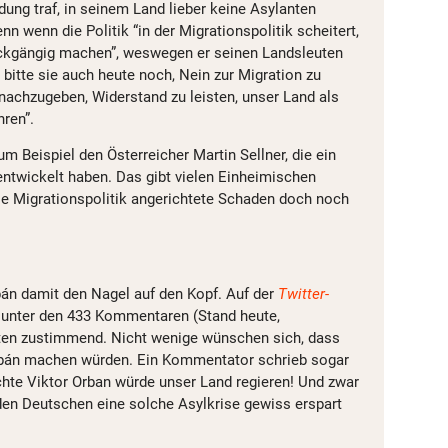
ung traf, in seinem Land lieber keine Asylanten
n wenn die Politik “in der Migrationspolitik scheitert,
ckgängig machen”, weswegen er seinen Landsleuten
 bitte sie auch heute noch, Nein zur Migration zu
nachzugeben, Widerstand zu leisten, unser Land als
hren”.
um Beispiel den Österreicher Martin Sellner, die ein
entwickelt haben. Das gibt vielen Einheimischen
ie Migrationspolitik angerichtete Schaden doch noch
rbán damit den Nagel auf den Kopf. Auf der
Twitter
-
 unter den 433 Kommentaren (Stand heute,
sten zustimmend. Nicht wenige wünschen sich, dass
Orbán machen würden. Ein Kommentator schrieb sogar
chte Viktor Orban würde unser Land regieren! Und zwar
den Deutschen eine solche Asylkrise gewiss erspart