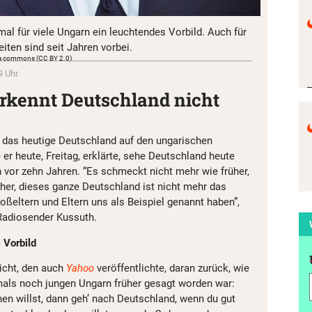
al für viele Ungarn ein leuchtendes Vorbild. Auch für
iten sind seit Jahren vorbei.
dia commons (CC BY 2.0)
9 Uhr
erkennt Deutschland nicht
 das heutige Deutschland auf den ungarischen
er heute, Freitag, erklärte, sehe Deutschland heute
 vor zehn Jahren. “Es schmeckt nicht mehr wie früher,
üher, dieses ganze Deutschland ist nicht mehr das
oßeltern und Eltern uns als Beispiel genannt haben”,
Radiosender Kussuth.
 Vorbild
richt, den auch
Yahoo
veröffentlichte, daran zurück, wie
mals noch jungen Ungarn früher gesagt worden war:
hen willst, dann geh’ nach Deutschland, wenn du gut