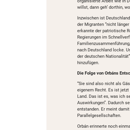
organisierte Arbeit wie in
willst, dann geh’ dorthin, w
Inzwischen ist Deutschland 
der Migranten “nicht länger
erkannte der patriotische 
Regierungen im Schnellverf
Familienzusammenführung,
nach Deutschland locke. Un
der deutschen Nationalität
hinzufügen.
Die Folge von Orbáns Ents
“Sie sind also nicht als Gä
eigenem Recht. Es ist jetz
Land. Das ist es, was ich s
Auswirkungen”. Dadurch sei 
entstanden. Er meint damit
Parallelgesellschaften.
Orbán erinnerte noch einma