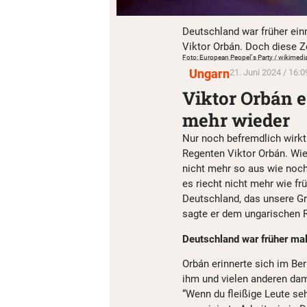
Deutschland war früher einm
Viktor Orbán. Doch diese Ze
Foto: European Peopel´s Party / wikime
Ungarn
21. Juni 2024 / 16:0
Viktor Orbán 
mehr wieder
Nur noch befremdlich wirkt
Regenten Viktor Orbán. Wie 
nicht mehr so aus wie noch
es riecht nicht mehr wie fr
Deutschland, das unsere Gr
sagte er dem ungarischen 
Deutschland war früher mal
Orbán erinnerte sich im Be
ihm und vielen anderen da
“Wenn du fleißige Leute se