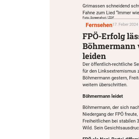
Grimassen schneidend sc
Fahne zum Lied “Immer wied
Foto: Screenshot / ZDF
Fernsehen
17. Feber 2024 
FPÖ-Erfolg lä
Böhmermann w
leiden
Der öffentlich-rechtliche S
für den Linksextremismus 
Böhmermann gestern, Freitag
weitem überschritten.
Böhmermann leidet
Böhmermann, der sich nach d
Niedergang der FPÖ freute, 
Freiheitlichen bei stabile
Wild. Sein Gesichtsausdruc