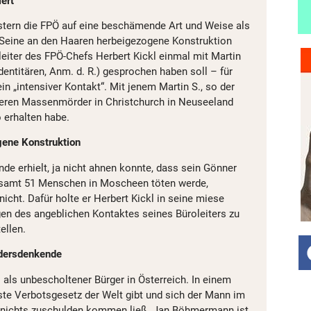
ert
ern die FPÖ auf eine beschämende Art und Weise als
. Seine an den Haaren herbeigezogene Konstruktion
leiter des FPÖ-Chefs Herbert Kickl einmal mit Martin
Identitären, Anm. d. R.) gesprochen haben soll – für
 „intensiver Kontakt“. Mit jenem Martin S., so der
teren Massenmörder in Christchurch in Neuseeland
 erhalten habe.
ene Konstruktion
ende erhielt, ja nicht ahnen konnte, dass sein Gönner
esamt 51 Menschen in Moscheen töten werde,
nicht. Dafür holte er Herbert Kickl in seine miese
en des angeblichen Kontaktes seines Büroleiters zu
ellen.
ndersdenkende
s als unbescholtener Bürger in Österreich. In einem
ste Verbotsgesetz der Welt gibt und sich der Mann im
 nichts zuschulden kommen ließ. Jan Böhmermann ist