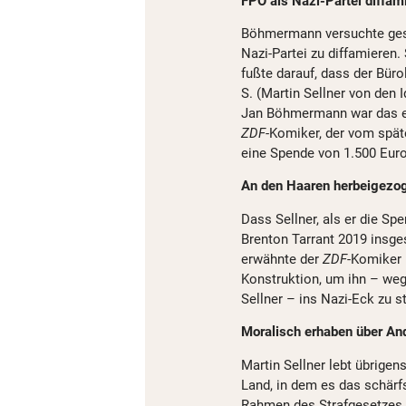
FPÖ als Nazi-Partei diffami
Böhmermann versuchte gest
Nazi-Partei zu diffamieren
fußte darauf, dass der Büro
S. (Martin Sellner von den 
Jan Böhmermann war das ein
ZDF
-Komiker, der vom spä
eine Spende von 1.500 Euro
An den Haaren herbeigezog
Dass Sellner, als er die Sp
Brenton Tarrant 2019 insg
erwähnte der
ZDF
-Komiker 
Konstruktion, um ihn – weg
Sellner – ins Nazi-Eck zu st
Moralisch erhaben über A
Martin Sellner lebt übrigen
Land, in dem es das schärf
Rahmen des Strafgesetzes