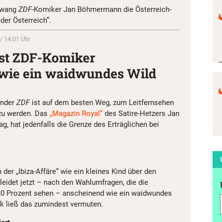
hwang
ZDF
-Komiker Jan Böhmermann die Österreich-
er Österreich”.
/ 14:01 Uhr
sst ZDF-Komiker
ie ein waidwundes Wild
ender
ZDF
ist auf dem besten Weg, zum Leitfernsehen
zu werden. Das
„Magazin Royal“
des Satire-Hetzers Jan
, hat jedenfalls die Grenze des Erträglichen bei
er „Ibiza-Affäre“ wie ein kleines Kind über den
leidet jetzt – nach den Wahlumfragen, die die
n 30 Prozent sehen – anscheinend wie ein waidwundes
k ließ das zumindest vermuten.