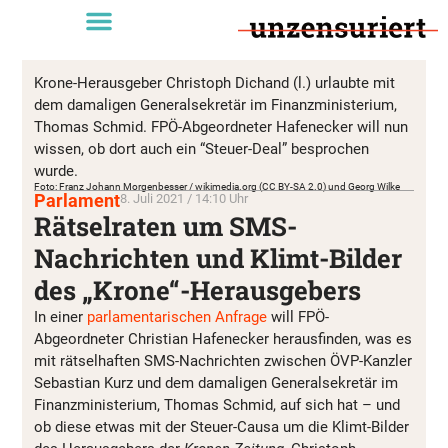
Krone-Herausgeber Christoph Dichand (l.) urlaubte mit
dem damaligen Generalsekretär im Finanzministerium,
Thomas Schmid. FPÖ-Abgeordneter Hafenecker will nun
wissen, ob dort auch ein “Steuer-Deal” besprochen
wurde.
Foto: Franz Johann Morgenbesser / wikimedia.org (CC BY-SA 2.0) und Georg Wilke
Parlament
8. Juli 2021 / 14:10 Uhr
Rätselraten um SMS-
Nachrichten und Klimt-Bilder
des „Krone“-Herausgebers
In einer
parlamentarischen Anfrage
will FPÖ-
Abgeordneter Christian Hafenecker herausfinden, was es
mit rätselhaften SMS-Nachrichten zwischen ÖVP-Kanzler
Sebastian Kurz und dem damaligen Generalsekretär im
Finanzministerium, Thomas Schmid, auf sich hat – und
ob diese etwas mit der Steuer-Causa um die Klimt-Bilder