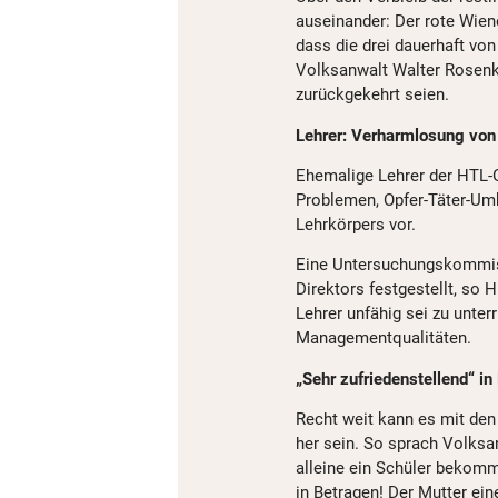
auseinander: Der rote Wien
dass die drei dauerhaft vo
Volksanwalt Walter Rosenkr
zurückgekehrt seien.
Lehrer: Verharmlosung vo
Ehemalige Lehrer der HTL-
Problemen, Opfer-Täter-Um
Lehrkörpers vor.
Eine Untersuchungskommiss
Direktors festgestellt, so 
Lehrer unfähig sei zu unter
Managementqualitäten.
„Sehr zufriedenstellend“ i
Recht weit kann es mit den
her sein. So sprach Volksa
alleine ein Schüler bekomm
in Betragen! Der Mutter ei