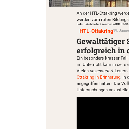
An der HTL-Ottakring werde
werden vom roten Bildungs
Foto: Jakob Reiter / Wikimedia (CC BY-SA
HTL-Ottakring
19. Jänne
Gewalttätiger 
erfolgreich in
Ein besonders krasser Fall
im Unterricht kam in der 
Vielen
unzensuriert
-Lesern
Ottakring in Erinnerung
, in
angegriffen hatten. Die Vo
Untersuchungen anzustellen