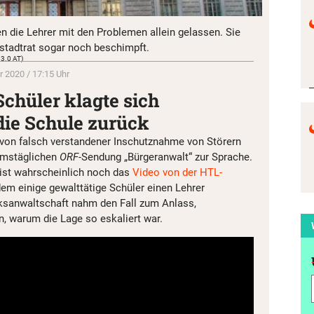
n die Lehrer mit den Problemen allein gelassen. Sie
stadtrat sogar noch beschimpft.
 3.0 AT)
r 2020 / 17:15 Uhr
Schüler klagte sich
 die Schule zurück
 von falsch verstandener Inschutznahme von Störern
samstäglichen
ORF
-Sendung „Bürgeranwalt“ zur Sprache.
 ist wahrscheinlich noch das
Video von der HTL-
 dem einige gewalttätige Schüler einen Lehrer
lksanwaltschaft nahm den Fall zum Anlass,
, warum die Lage so eskaliert war.