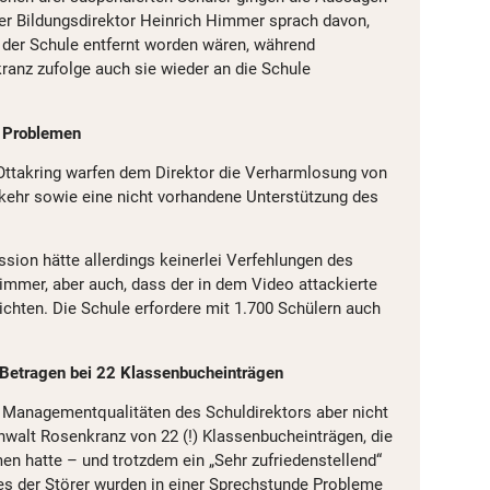
er Bildungsdirektor Heinrich Himmer sprach davon,
n der Schule entfernt worden wären, während
anz zufolge auch sie wieder an die Schule
n Problemen
Ottakring warfen dem Direktor die Verharmlosung von
kehr sowie eine nicht vorhandene Unterstützung des
ion hätte allerdings keinerlei Verfehlungen des
Himmer, aber auch, dass der in dem Video attackierte
richten. Die Schule erfordere mit 1.700 Schülern auch
n Betragen bei 22 Klassenbucheinträgen
 Managementqualitäten des Schuldirektors aber nicht
nwalt Rosenkranz von 22 (!) Klassenbucheinträgen, die
en hatte – und trotzdem ein „Sehr zufriedenstellend“
nes der Störer wurden in einer Sprechstunde Probleme