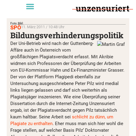
Foto: Bild:
SPÖ
11. März 2011 / 10:48 Uhr
Bildungsverhinderungspolitik
Der Uni-Betrieb wird nach der Guttenberg-
Affäre auch in Österreich vom
großflächigen Plagiatsverdacht erfasst. Mit Akribie
widmen sich Professoren der Überprüfung der Arbeiten
von EU-Kommissar Hahn und Ex-Finanzminister Grasser.
Der von der Plattform Plagipedi ebenfalls zur
Untersuchung ausgeschriebene Peter Pilz wird medial
links liegen gelassen und darf sich weiterhin als
Plagiatsjäger inszenieren. Wie eine Überprüfung seiner
Dissertation durch die Internet-Zeitung Unzensuriert
ergab, ist der Plagiatsverdacht gegen Pilz tatsächlich
kaum haltbar. Seine Arbeit sei
schlicht zu dünn, um
Plagiate zu enthalten
. Eher muss man sich hier wohl die
Frage stellen, auf welcher Basis Pilz‘ Doktorvater