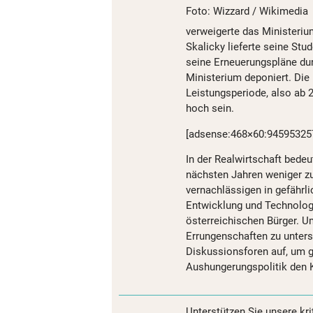
Foto: Wizzard / Wikimedia
verweigerte das Ministeriu
Skalicky lieferte seine Stu
seine Erneuerungspläne dur
Ministerium deponiert. Die 
Leistungsperiode, also ab
hoch sein.
[adsense:468×60:94595325
In der Realwirtschaft bedeu
nächsten Jahren weniger zu
vernachlässigen in gefährli
Entwicklung und Technolog
österreichischen Bürger. Um
Errungenschaften zu unterst
Diskussionsforen auf, um 
Aushungerungspolitik den
Unterstützen Sie unsere kri