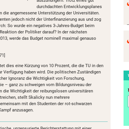
auszuhungern. Trotz eines gut
durchdachten Entwicklungsplanes
m die angemessene Unterstützung der Universitäten.
denten jedoch nicht der Unterfinanzierung aus und zog
ch: So wurde ein negatives 3-Jahres-Budget beim
Reaktion der Politiker darauf? In der nächsten
 2013, werde das Budget nominell maximal genauso
71]
tet dies eine Kürzung von 10 Prozent, die die TU in den
r Verfügung haben wird. Die politischen Zuständigen
cher Ignoranz die Wichtigkeit von Forschung,
ie – ganz zu schweigen vom Bildungsniveau der
 die Wichtigkeit der reibungslosen universitären
reichen, stellt Skalicky nun mehrere
gemeinsam mit den Studenten der rot-schwarzen
 Kampf anzusagen.
tische, unzensurierte Berichterstattung mit einer