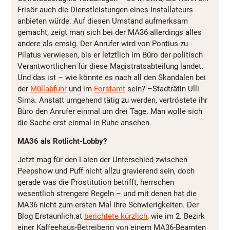
Frisör auch die Dienstleistungen eines Installateurs
anbieten würde. Auf diesen Umstand aufmerksam
gemacht, zeigt man sich bei der MA36 allerdings alles
andere als emsig. Der Anrufer wird von Pontius zu
Pilatus verwiesen, bis er letztlich im Büro der politisch
Verantwortlichen für diese Magistratsabteilung landet.
Und das ist – wie könnte es nach all den Skandalen bei
der
Müllabfuhr
und im
Forstamt
sein? –Stadträtin Ulli
Sima. Anstatt umgehend tätig zu werden, vertröstete ihr
Büro den Anrufer einmal um drei Tage. Man wolle sich
die Sache erst einmal in Ruhe ansehen.
MA36 als Rotlicht-Lobby?
Jetzt mag für den Laien der Unterschied zwischen
Peepshow und Puff nicht allzu gravierend sein, doch
gerade was die Prostitution betrifft, herrschen
wesentlich strengere Regeln – und mit denen hat die
MA36 nicht zum ersten Mal ihre Schwierigkeiten. Der
Blog Erstaunlich.at
berichtete kürzlich
, wie im 2. Bezirk
einer Kaffeehaus-Betreiberin von einem MA36-Beamten