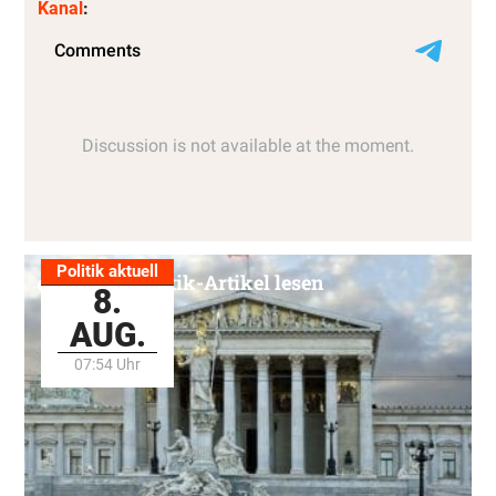
Kanal
:
Politik aktuell
Alle Politik-Artikel lesen
8.
AUG.
07:54 Uhr