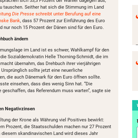
sprachen sich 53,3 Prozent der Wähler dagegen aus,
u tauschen. Seither hat sich die Stimmung im Land
eitung
Die Presse
schreibt unter Berufung auf eine
nske Bank
, dass 57 Prozent zur Einführung des Euro
d nur noch 15 Prozent der Dänen sind für den Euro.
ehbuch ändern
mmungslage im Land ist es schwer, Wahlkampf für den
die Sozialdemokratin Helle Thorning-Schmidt, die im
macht übernahm, das Drehbuch ihrer vierjährigen
 Ursprünglich sollte jetzt eine neuerliche
n, die auch Dänemark für den Euro öffnen sollte.
te einsehen, dass dies wenig Sinn hat. “Die
he geschaffen, das Referendum muss warten”, sagte sie
en Negativzinsen
ltung der Krone als Währung viel Positives bewirkt:
inem Prozent, die Staatsschulden machen nur 27 Prozent
in diesem skandinavischen Land wird dieses Jahr