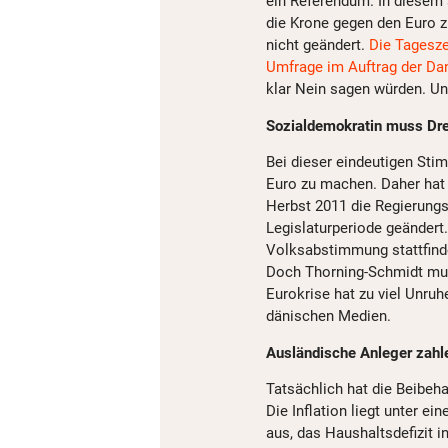
ein Referendum. In diesem 
die Krone gegen den Euro z
nicht geändert.
Die Tagesz
Umfrage im Auftrag der Da
klar Nein sagen würden. Un
Sozialdemokratin muss Dr
Bei dieser eindeutigen Sti
Euro zu machen. Daher hat 
Herbst 2011 die Regierungs
Legislaturperiode geändert.
Volksabstimmung stattfinde
Doch Thorning-Schmidt muss
Eurokrise hat zu viel Unru
dänischen Medien.
Ausländische Anleger zahl
Tatsächlich hat die Beibeha
Die Inflation liegt unter e
aus, das Haushaltsdefizit 