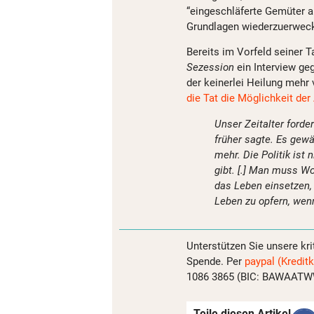
“eingeschläferte Gemüter a
Grundlagen wiederzuerweck
Bereits im Vorfeld seiner 
Sezession
ein Interview ge
der keinerlei Heilung mehr 
die Tat die Möglichkeit der
Unser Zeitalter forde
früher sagte. Es ge
mehr. Die Politik ist
gibt. [.] Man muss W
das Leben einsetzen, 
Leben zu opfern, wenn
Unterstützen Sie unsere kri
Spende. Per
paypal (Kreditk
1086 3865 (BIC: BAWAATWW)
Teile diesen Artikel