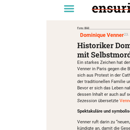
Foto: Bild:
Dominique Venner
23.
Historiker Dom
mit Selbstmor
Ein starkes Zeichen hat de
Venner in Paris gegen die
sich aus Protest in der Ca
der traditionellen Familie 
Bevor er sich das Leben nah
dessen Inhalt er auch auf se
Sezession
übersetzte
Venne
Spektakuläre und symboli
Venner ruft darin zu “neue
kündigte an, damit die Gese