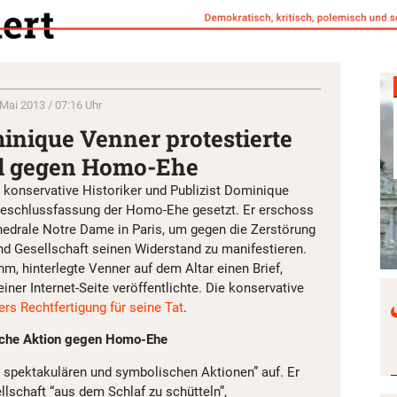
 Mai 2013 / 07:16 Uhr
inique Venner protestierte
d gegen Homo-Ehe
r konservative Historiker und Publizist Dominique
 Beschlussfassung der Homo-Ehe gesetzt. Er erschoss
thedrale Notre Dame in Paris, um gegen die Zerstörung
und Gesellschaft seinen Widerstand zu manifestieren.
m, hinterlegte Venner auf dem Altar einen Brief,
iner Internet-Seite veröffentlichte. Die konservative
rs Rechtfertigung für seine Tat
.
sche Aktion gegen Homo-Ehe
n, spektakulären und symbolischen Aktionen” auf. Er
llschaft “aus dem Schlaf zu schütteln”,