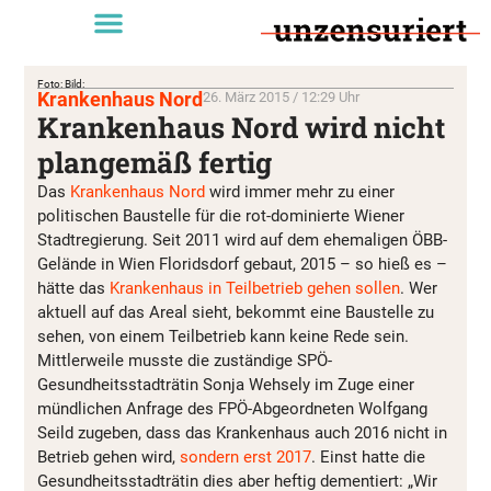
Foto: Bild:
Krankenhaus Nord
26. März 2015 / 12:29 Uhr
Krankenhaus Nord wird nicht
plangemäß fertig
Das
Krankenhaus Nord
wird immer mehr zu einer
politischen Baustelle für die rot-dominierte Wiener
Stadtregierung. Seit 2011 wird auf dem ehemaligen ÖBB-
Gelände in Wien Floridsdorf gebaut, 2015 – so hieß es –
hätte das
Krankenhaus in Teilbetrieb gehen sollen
. Wer
aktuell auf das Areal sieht, bekommt eine Baustelle zu
sehen, von einem Teilbetrieb kann keine Rede sein.
Mittlerweile musste die zuständige SPÖ-
Gesundheitsstadträtin Sonja Wehsely im Zuge einer
mündlichen Anfrage des FPÖ-Abgeordneten Wolfgang
Seild zugeben, dass das Krankenhaus auch 2016 nicht in
Betrieb gehen wird,
sondern erst 2017
. Einst hatte die
Gesundheitsstadträtin dies aber heftig dementiert: „Wir