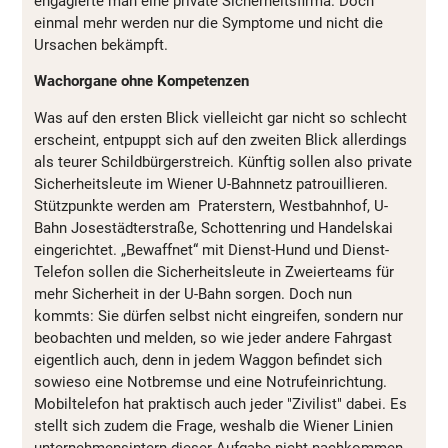
engagierte man eine private Sicherheitsfirma. Doch
einmal mehr werden nur die Symptome und nicht die
Ursachen bekämpft.
Wachorgane ohne Kompetenzen
Was auf den ersten Blick vielleicht gar nicht so schlecht
erscheint, entpuppt sich auf den zweiten Blick allerdings
als teurer Schildbürgerstreich. Künftig sollen also private
Sicherheitsleute im Wiener U-Bahnnetz patrouillieren.
Stützpunkte werden am Praterstern, Westbahnhof, U-
Bahn Josestädterstraße, Schottenring und Handelskai
eingerichtet. „Bewaffnet“ mit Dienst-Hund und Dienst-
Telefon sollen die Sicherheitsleute in Zweierteams für
mehr Sicherheit in der U-Bahn sorgen. Doch nun
kommts: Sie dürfen selbst nicht eingreifen, sondern nur
beobachten und melden, so wie jeder andere Fahrgast
eigentlich auch, denn in jedem Waggon befindet sich
sowieso eine Notbremse und eine Notrufeinrichtung.
Mobiltelefon hat praktisch auch jeder "Zivilist" dabei. Es
stellt sich zudem die Frage, weshalb die Wiener Linien
unternehmensintern dieser Aufgabe nicht nachkommen