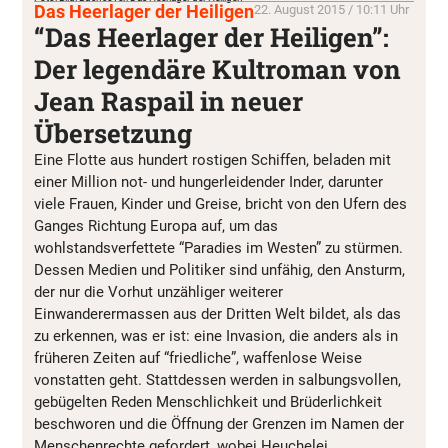
Das Heerlager der Heiligen
22. August 2015 / 10:11 Uhr
“Das Heerlager der Heiligen”:
Der legendäre Kultroman von
Jean Raspail in neuer
Übersetzung
Eine Flotte aus hundert rostigen Schiffen, beladen mit
einer Million not- und hungerleidender Inder, darunter
viele Frauen, Kinder und Greise, bricht von den Ufern des
Ganges Richtung Europa auf, um das
wohlstandsverfettete “Paradies im Westen” zu stürmen.
Dessen Medien und Politiker sind unfähig, den Ansturm,
der nur die Vorhut unzähliger weiterer
Einwanderermassen aus der Dritten Welt bildet, als das
zu erkennen, was er ist: eine Invasion, die anders als in
früheren Zeiten auf “friedliche”, waffenlose Weise
vonstatten geht. Stattdessen werden in salbungsvollen,
gebügelten Reden Menschlichkeit und Brüderlichkeit
beschworen und die Öffnung der Grenzen im Namen der
Menschenrechte gefordert, wobei Heuchelei,