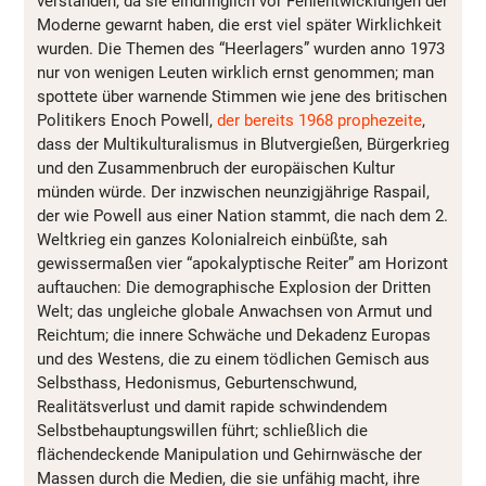
verstanden, da sie eindringlich vor Fehlentwicklungen der
Moderne gewarnt haben, die erst viel später Wirklichkeit
wurden. Die Themen des “Heerlagers” wurden anno 1973
nur von wenigen Leuten wirklich ernst genommen; man
spottete über warnende Stimmen wie jene des britischen
Politikers Enoch Powell,
der bereits 1968 prophezeite
,
dass der Multikulturalismus in Blutvergießen, Bürgerkrieg
und den Zusammenbruch der europäischen Kultur
münden würde. Der inzwischen neunzigjährige Raspail,
der wie Powell aus einer Nation stammt, die nach dem 2.
Weltkrieg ein ganzes Kolonialreich einbüßte, sah
gewissermaßen vier “apokalyptische Reiter” am Horizont
auftauchen: Die demographische Explosion der Dritten
Welt; das ungleiche globale Anwachsen von Armut und
Reichtum; die innere Schwäche und Dekadenz Europas
und des Westens, die zu einem tödlichen Gemisch aus
Selbsthass, Hedonismus, Geburtenschwund,
Realitätsverlust und damit rapide schwindendem
Selbstbehauptungswillen führt; schließlich die
flächendeckende Manipulation und Gehirnwäsche der
Massen durch die Medien, die sie unfähig macht, ihre