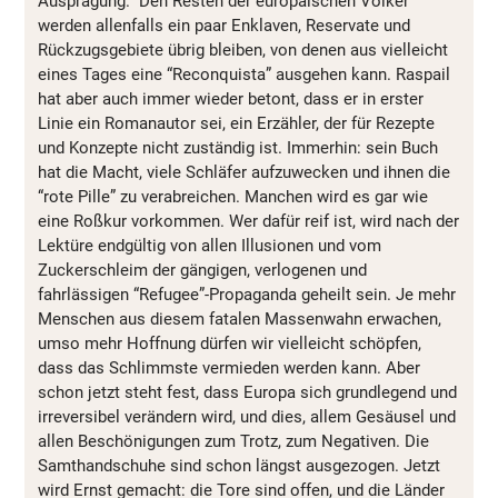
Ausprägung.” Den Resten der europäischen Völker
werden allenfalls ein paar Enklaven, Reservate und
Rückzugsgebiete übrig bleiben, von denen aus vielleicht
eines Tages eine “Reconquista” ausgehen kann. Raspail
hat aber auch immer wieder betont, dass er in erster
Linie ein Romanautor sei, ein Erzähler, der für Rezepte
und Konzepte nicht zuständig ist. Immerhin: sein Buch
hat die Macht, viele Schläfer aufzuwecken und ihnen die
“rote Pille” zu verabreichen. Manchen wird es gar wie
eine Roßkur vorkommen. Wer dafür reif ist, wird nach der
Lektüre endgültig von allen Illusionen und vom
Zuckerschleim der gängigen, verlogenen und
fahrlässigen “Refugee”-Propaganda geheilt sein. Je mehr
Menschen aus diesem fatalen Massenwahn erwachen,
umso mehr Hoffnung dürfen wir vielleicht schöpfen,
dass das Schlimmste vermieden werden kann. Aber
schon jetzt steht fest, dass Europa sich grundlegend und
irreversibel verändern wird, und dies, allem Gesäusel und
allen Beschönigungen zum Trotz, zum Negativen. Die
Samthandschuhe sind schon längst ausgezogen. Jetzt
wird Ernst gemacht: die Tore sind offen, und die Länder