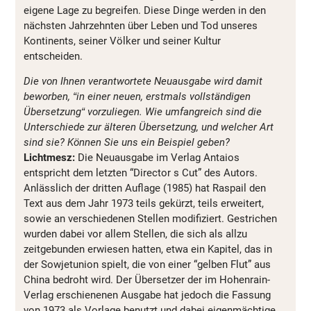
eigene Lage zu begreifen. Diese Dinge werden in den
nächsten Jahrzehnten über Leben und Tod unseres
Kontinents, seiner Völker und seiner Kultur
entscheiden.
Die von Ihnen verantwortete Neuausgabe wird damit
beworben,
“
in einer neuen, erstmals vollständigen
Übersetzung
“
vorzuliegen. Wie umfangreich sind die
Unterschiede zur älteren Übersetzung, und welcher Art
sind sie? Können Sie uns ein Beispiel geben?
Lichtmesz:
Die Neuausgabe im Verlag Antaios
entspricht dem letzten “Director s Cut” des Autors.
Anlässlich der dritten Auflage (1985) hat Raspail den
Text aus dem Jahr 1973 teils gekürzt, teils erweitert,
sowie an verschiedenen Stellen modifiziert. Gestrichen
wurden dabei vor allem Stellen, die sich als allzu
zeitgebunden erwiesen hatten, etwa ein Kapitel, das in
der Sowjetunion spielt, die von einer “gelben Flut” aus
China bedroht wird. Der Übersetzer der im Hohenrain-
Verlag erschienenen Ausgabe hat jedoch die Fassung
von 1973 als Vorlage benutzt und dabei eigenmächtige