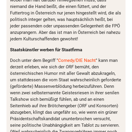
wobei man halt darüber hinwegsehen muss, dass
niemand die Hand beißt, die einen füttert, und der
Futtertrog in Österreich nur jenen hingestellt wird, die als
politisch integer gelten, was hauptsächlich heißt, bei
jeder passenden oder unpassenden Gelegenheit die FPÖ
anzuprangern. Aber das ist man in Österreich bei nahezu
jedem Kulturschaffenden gewohnt!
Staatskünstler werben für Staatfirma
Doch unter dem Begriff "
Comedy/DIE Nacht
" kann man
derzeit erleben, wie sich der
ORF
bemüht, den
österreichischen Humor mit aller Gewalt abzukrageln,
um stattdessen die vom Staat wahrscheinlich geforderte
(geförderte) Massenverblödung herbeizuführen. Denn
wenn zwei selbsternannte Geistesriesen in ihrer senilen
Talkshow sich bemüßigt fühlen, ab und an einen
Seitenhieb auf ihre Brötchengeber (
ORF
und Konsorten)
abzugeben, klingt das ungefähr so, wie wenn ein grüner
Präsidentschaftskandidat ununterbrochen versucht,
seine politische Unabhängigkeit am Tablot zu servieren.
(Weil wahrscheinlich die Zwangsgebühren immer noch