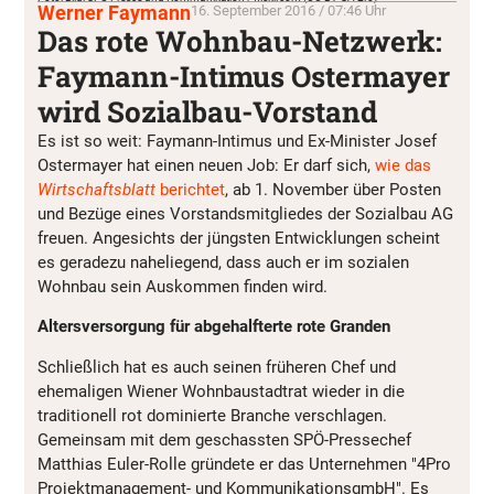
Werner Faymann
16. September 2016 / 07:46 Uhr
Das rote Wohnbau-Netzwerk:
Faymann-Intimus Ostermayer
wird Sozialbau-Vorstand
Es ist so weit: Faymann-Intimus und Ex-Minister Josef
Ostermayer hat einen neuen Job: Er darf sich,
wie das
Wirtschaftsblatt
berichtet
, ab 1. November über Posten
und Bezüge eines Vorstandsmitgliedes der Sozialbau AG
freuen. Angesichts der jüngsten Entwicklungen scheint
es geradezu naheliegend, dass auch er im sozialen
Wohnbau sein Auskommen finden wird.
Altersversorgung für abgehalfterte rote Granden
Schließlich hat es auch seinen früheren Chef und
ehemaligen Wiener Wohnbaustadtrat wieder in die
traditionell rot dominierte Branche verschlagen.
Gemeinsam mit dem geschassten SPÖ-Pressechef
Matthias Euler-Rolle gründete er das Unternehmen "4Pro
Projektmanagement- und KommunikationsgmbH". Es