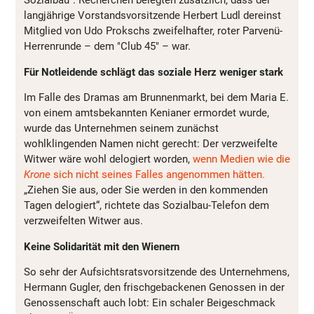
Sozialbau". Recherchen belegten zusätzlich, dass der
langjährige Vorstandsvorsitzende Herbert Ludl dereinst
Mitglied von Udo Prokschs zweifelhafter, roter Parvenü-
Herrenrunde – dem "Club 45" – war.
Für Notleidende schlägt das soziale Herz weniger stark
Im Falle des Dramas am Brunnenmarkt, bei dem Maria E.
von einem amtsbekannten Kenianer ermordet wurde,
wurde das Unternehmen seinem zunächst
wohlklingenden Namen nicht gerecht: Der verzweifelte
Witwer wäre wohl delogiert worden,
wenn Medien wie die
Krone
sich nicht seines Falles angenommen hätten.
„Ziehen Sie aus, oder Sie werden in den kommenden
Tagen delogiert“, richtete das Sozialbau-Telefon dem
verzweifelten Witwer aus.
Keine Solidarität mit den Wienern
So sehr der Aufsichtsratsvorsitzende des Unternehmens,
Hermann Gugler, den frischgebackenen Genossen in der
Genossenschaft auch lobt: Ein schaler Beigeschmack