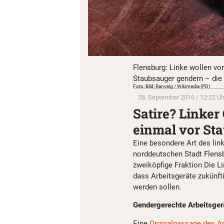
Flensburg: Linke wollen vo
Staubsauger gendern – die
Foto: Bild: Ranveig / Wikimedia (PD)
28. September 2016 / 12:22 Uh
Satire? Linke
einmal vor St
Eine besondere Art des lin
norddeutschen Stadt Flensb
zweiköpfige Fraktion Die Li
dass Arbeitsgeräte zukünft
werden sollen.
Gendergerechte Arbeitsger
Eine
Orginalpassage des A