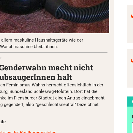
r allem maskuline Haushaltsgeräte wie der
 Waschmaschine bleibt ihnen.
r
r Genderwahn macht nicht
aubsaugerInnen halt
ken Feminismus-Wahns herrscht offensichtlich in der
urg, Bundesland Schleswig-Holstein. Dort hat die
nke im Flensburger Stadtrat einen Antrag eingebracht,
ig gegendert, also "geschlechtsneutral" bezeichnet
äte
ntrags der Postkommunisten: