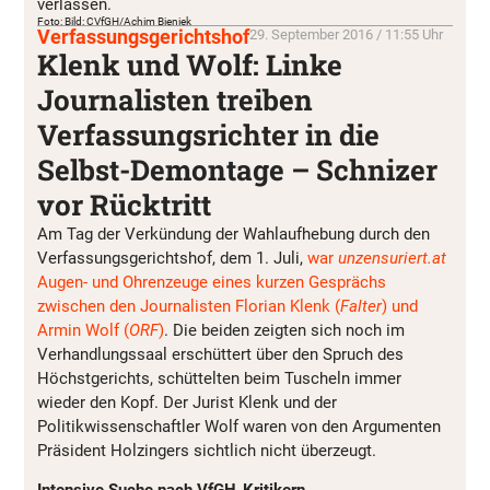
verlassen.
Foto: Bild: CVfGH/Achim Bieniek
Verfassungsgerichtshof
29. September 2016 / 11:55 Uhr
Klenk und Wolf: Linke
Journalisten treiben
Verfassungsrichter in die
Selbst-Demontage – Schnizer
vor Rücktritt
Am Tag der Verkündung der Wahlaufhebung durch den
Verfassungsgerichtshof, dem 1. Juli,
war
unzensuriert.at
Augen- und Ohrenzeuge eines kurzen Gesprächs
zwischen den Journalisten Florian Klenk (
Falter
) und
Armin Wolf (
ORF
)
. Die beiden zeigten sich noch im
Verhandlungssaal erschüttert über den Spruch des
Höchstgerichts, schüttelten beim Tuscheln immer
wieder den Kopf. Der Jurist Klenk und der
Politikwissenschaftler Wolf waren von den Argumenten
Präsident Holzingers sichtlich nicht überzeugt.