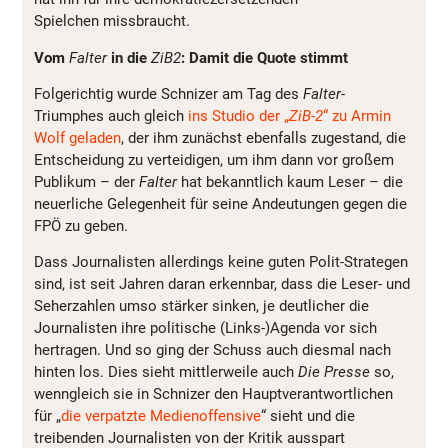
Spielchen missbraucht.
Vom
Falter
in die
ZiB2
: Damit die Quote stimmt
Folgerichtig wurde Schnizer am Tag des
Falter
-
Triumphes auch gleich
ins Studio der „
ZiB-2
“ zu Armin
Wolf geladen
, der ihm zunächst ebenfalls zugestand, die
Entscheidung zu verteidigen, um ihm dann vor großem
Publikum – der
Falter
hat bekanntlich kaum Leser – die
neuerliche Gelegenheit für seine Andeutungen gegen die
FPÖ zu geben.
Dass Journalisten allerdings keine guten Polit-Strategen
sind, ist seit Jahren daran erkennbar, dass die Leser- und
Seherzahlen umso stärker sinken, je deutlicher die
Journalisten ihre politische (Links-)Agenda vor sich
hertragen. Und so ging der Schuss auch diesmal nach
hinten los. Dies sieht mittlerweile auch
Die Presse
so,
wenngleich sie in Schnizer den Hauptverantwortlichen
für „
die verpatzte Medienoffensive
“ sieht und die
treibenden Journalisten von der Kritik ausspart