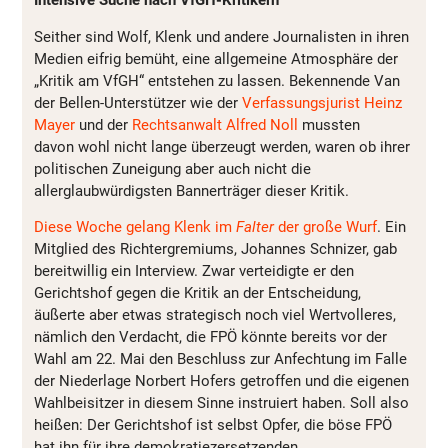
Intensive Suche nach VfGH-Kritikern
Seither sind Wolf, Klenk und andere Journalisten in ihren
Medien eifrig bemüht, eine allgemeine Atmosphäre der
„Kritik am VfGH“ entstehen zu lassen. Bekennende Van
der Bellen-Unterstützer wie der
Verfassungsjurist Heinz
Mayer
und der
Rechtsanwalt Alfred Noll
mussten
davon wohl nicht lange überzeugt werden, waren ob ihrer
politischen Zuneigung aber auch nicht die
allerglaubwürdigsten Bannerträger dieser Kritik.
Diese Woche gelang Klenk im
Falter
der große Wurf
. Ein
Mitglied des Richtergremiums, Johannes Schnizer, gab
bereitwillig ein Interview. Zwar verteidigte er den
Gerichtshof gegen die Kritik an der Entscheidung,
äußerte aber etwas strategisch noch viel Wertvolleres,
nämlich den Verdacht, die FPÖ könnte bereits vor der
Wahl am 22. Mai den Beschluss zur Anfechtung im Falle
der Niederlage Norbert Hofers getroffen und die eigenen
Wahlbeisitzer in diesem Sinne instruiert haben. Soll also
heißen: Der Gerichtshof ist selbst Opfer, die böse FPÖ
hat ihn für ihre demokratiezersetzenden