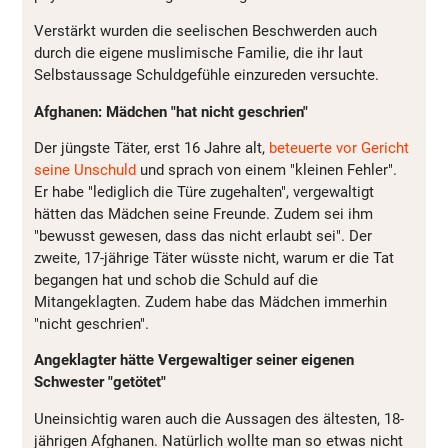
Verstärkt
wurden
die
seelischen
Beschwerden
auch
durch
die
eigene
muslimische
Familie
, die ihr
laut
Selbstaussage
Schuldgefühle
einzureden
versuchte
.
Afghanen
:
Mädchen
"hat
nicht
geschrien
"
Der
jüngste
Täter
, erst 16
Jahre
alt,
beteuerte
vor
Gericht
seine
Unschuld
und
sprach
von
einem
"
kleinen
Fehler
".
Er
habe
"
lediglich
die
Türe
zugehalten
",
vergewaltigt
hätten
das
Mädchen
seine
Freunde
.
Zudem
sei ihm
"
bewusst
gewesen
,
dass
das
nicht
erlaubt
sei". Der
zweite
,
17-jährige
Täter
wüsste
nicht
,
warum
er die Tat
begangen
hat und
schob
die
Schuld
auf die
Mitangeklagten
.
Zudem
habe
das
Mädchen
immerhin
"
nicht
geschrien
".
Angeklagter
hätte
Vergewaltiger
seiner
eigenen
Schwester
"
getötet
"
Uneinsichtig
waren
auch
die
Aussagen
des
ältesten
,
18-
jährigen
Afghanen
.
Natürlich
wollte
man so
etwas
nicht