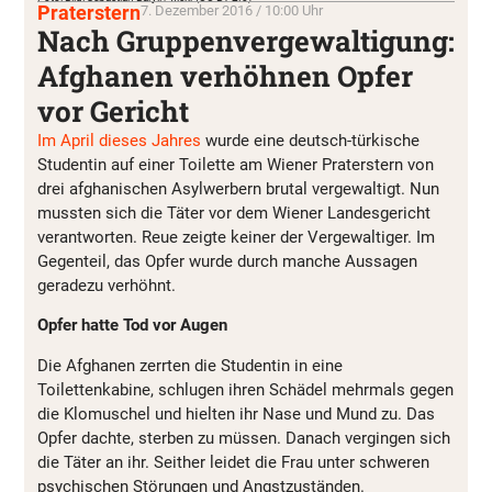
Praterstern
7. Dezember 2016 / 10:00 Uhr
Nach Gruppenvergewaltigung:
Afghanen verhöhnen Opfer
vor Gericht
Im April
dieses
Jahres
wurde
eine
deutsch-türkische
Studentin
auf
einer
Toilette am Wiener
Praterstern
von
drei
afghanischen
Asylwerbern
brutal
vergewaltigt
. Nun
mussten
sich
die
Täter
vor dem Wiener
Landesgericht
verantworten
.
Reue
zeigte
keiner
der
Vergewaltiger
. Im
Gegenteil
, das
Opfer
wurde
durch
manche
Aussagen
geradezu
verhöhnt
.
Opfer
hatte
Tod vor
Augen
Die
Afghanen
zerrten
die
Studentin
in
eine
Toilettenkabine
,
schlugen
ihren
Schädel
mehrmals
gegen
die
Klomuschel
und
hielten
ihr
Nase
und
Mund
zu. Das
Opfer
dachte
,
sterben
zu
müssen
.
Danach
vergingen
sich
die
Täter
an ihr.
Seither
leidet
die Frau
unter
schweren
psychischen
Störungen
und
Angstzuständen
.