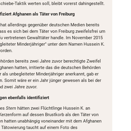
chiebe-Taktik werten soll, bleibt vorerst dahingestellt.
fiziert Afghanen als Täter von Freiburg
hat allerdings gegenüber deutschen Medien bereits
ass es sich bei dem Täter von Freiburg zweifelsfrei um
fu vertretenen Gewalttäter handle. Im November 2015
egleiteter Minderjähriger" unter dem Namen Hussein K.
worden.
hörden bereits zwei Jahre zuvor berechtigte Zweifel
ghanen hatten, irritierte das die deutschen Behörden
r als unbegleiteter Minderjähriger anerkannt, gab er
in. Somit wäre er ein Jahr jünger gewesen als bei der
d zwei Jahre zuvor.
en ebenfalls identifiziert
des
Stern
hätten zwei Flüchtlinge Hussein K. an
Kerzenform auf dessen Brustkorb als den Täter von
eiden hatten unabhängig voneinander mit dem Afghanen
 Tätowierung taucht auf einem Foto des