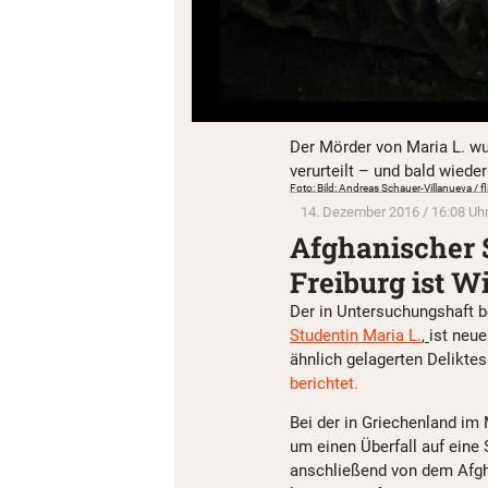
Der Mörder von Maria L. wu
verurteilt – und bald wieder
Foto: Bild: Andreas Schauer-Villanueva / f
14. Dezember 2016 / 16:08 Uh
Afghanischer 
Freiburg ist W
Der in Untersuchungshaft 
Studentin Maria L.
,
ist neu
ähnlich gelagerten Deliktes
berichtet.
Bei der in Griechenland im 
um einen Überfall auf eine 
anschließend von dem Afgh