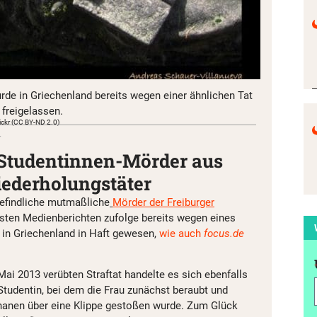
rde in Griechenland bereits wegen einer ähnlichen Tat
 freigelassen.
lickr (CC BY-ND 2.0)
r
Studentinnen-Mörder aus
iederholungstäter
befindliche mutmaßliche
Mörder der Freiburger
esten Medienberichten zufolge bereits wegen eines
 in Griechenland in Haft gewesen,
wie auch
focus.de
Mai 2013 verübten Straftat handelte es sich ebenfalls
Studentin, bei dem die Frau zunächst beraubt und
anen über eine Klippe gestoßen wurde. Zum Glück