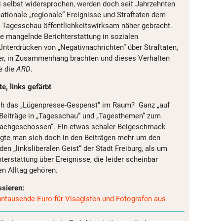
 selbst widersprochen, werden doch seit Jahrzehnten
nationale „regionale“ Ereignisse und Straftaten dem
er Tagesschau öffentlichkeitswirksam näher gebracht.
 mangelnde Berichterstattung in sozialen
nterdrücken von „Negativnachrichten“ über Straftaten,
r, in Zusammenhang brachten und dieses Verhalten
te die
ARD
.
, links gefärbt
ich das „Lügenpresse-Gespenst“ im Raum? Ganz „auf
 Beiträge in „Tagesschau“ und „Tagesthemen“ zum
nachgeschossen“. Ein etwas schaler Beigeschmack
rgte man sich doch in den Beiträgen mehr um den
n „linksliberalen Geist“ der Stadt Freiburg, als um
terstattung über Ereignisse, die leider scheinbar
n Alltag gehören.
ssieren:
hntausende Euro für Visagisten und Fotografen aus