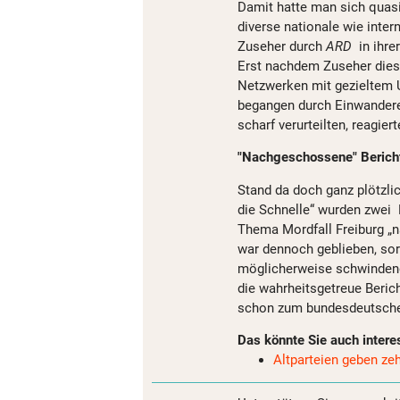
Damit hatte man sich quasi
diverse nationale wie inter
Zuseher durch
ARD
in ihr
Erst nachdem Zuseher diese
Netzwerken mit gezieltem U
begangen durch Einwandere
scharf verurteilten, reagier
"Nachgeschossene" Berichte
Stand da doch ganz plötzl
die Schnelle“ wurden zwei
Thema Mordfall Freiburg „
war dennoch geblieben, so
möglicherweise schwindende
die wahrheitsgetreue Berich
schon zum bundesdeutsche
Das könnte Sie auch intere
Altparteien geben ze