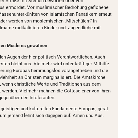
ner Straße mit Steinen beworfen oder von
us ermordet. Vor muslimischer Bedrohung geflohene
Massenunterkünften von islamischen Fanatikern erneut
Kinder werden von moslemischen „Mitschülern“ in
Imame radikalisieren Kinder und Jugendliche mit
assen Moslems gewähren
den Augen der hier politisch Verantwortlichen. Auch
sten bleibt aus. Vielmehr wird unter kräftiger Mithilfe
sierung Europas hemmungslos vorangetrieben und die
hrheit an Christen marginalisiert. Die Amtskirche
d, wenn christliche Werte und Traditionen aus dem
t werden. Vielmehr mahnen die Gottesdiener von ihren
gegenüber den Intoleranten.
 geistigen und kulturellen Fundamente Europas, gerät
aum jemand lehnt sich dagegen auf. Amen und Aus.