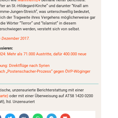
ter an St.-Hildegard-Kirche” und darunter “Knall am
umme-Jungen-Streich”, was unterschwellig bedeutet,
 sich der Tragweite ihres Vergehens möglicherweise gar
ie Wörter “Terror” und “Islamist” in diesem
rschwiegen werden, versteht sich von selbst.
om Dezember 2017.
ssieren:
24: Mehr als 71.000 Austritte, dafür 400.000 neue
ung: Direktflüge nach Syrien
 nach „Postenschacher-Prozess“ gegen ÖVP-Wöginger
tische, unzensurierte Berichterstattung mit einer
arte)
oder mit einer Überweisung auf AT58 1420 0200
, ltd. Unzensuriert