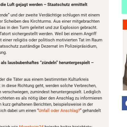
 die Luft gejagt werden – Staatschutz ermittelt
ende” und der zweite Verdächtige schlugen mit einem
er Scheiben des Kirchturms. Aus einer mitgebrachten
s in den Turm geleitet und zur Explosion gebracht.
atort sichergestellt werden. Weil bei einem Angriff
t einer religiös oder politisch motivierten Tat im Raum
taatsschutz zuständige Dezernat im Polizeipräsidium,
ung.
als lausbubenhaftes “zündeln” heruntergespielt –
er die Täter aus einem bestimmten Kulturkreis
in diese Richtung geht, werden solche Verbrechen,
h verschwiegen, zumindest heruntergespielt. Lediglich
achteten es als nötig über den Anschlag zu informieren
m kurz gehaltenen Berichten, beispielsweise in der
sich dabei um einen “
Unfall oder Anschlag?
” gehandelt
treich wie
Mannheim24
beinahe heiter berichtete: