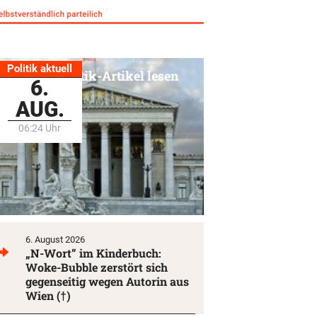
Politik aktuell
Alle Politik-Artikel lesen
6.
AUG.
06:24 Uhr
6. August 2026
„N-Wort” im Kinderbuch:
Woke-Bubble zerstört sich
gegenseitig wegen Autorin aus
Wien (†)