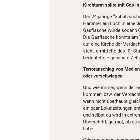
Kirchturm sollte mit Gas in
Der 24-jährige “Schutzsuch
Hammer ein Loch in eine d
Gasflasche wurde sodann Ga
Die Gasflasche konnte am T
auf eine Kirche der Verdach
steht, ermittelte das für S
berichtet die genannte Zeit
Terroranschlag von Medien 
oder verschwiegen
Und wie immer, wenn der od
kommen, bzw. der Verdacht 
wenn nicht überhaupt gleic
ein paar Lokalzeitungen er
und selbst da wird in extre
Überschrift, gefragt, ob es 
habe.
Oder um einen Lausbubens