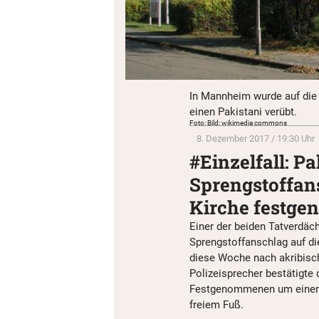
In Mannheim wurde auf die 
einen Pakistani verübt.
Foto: Bild: wikimedia commons
8. Dezember 2017 / 19:30 Uhr
#Einzelfall: P
Sprengstoffan
Kirche festg
Einer der beiden Tatverdäc
Sprengstoffanschlag auf di
diese Woche nach akribische
Polizeisprecher bestätigt
Festgenommenen um einen P
freiem Fuß.