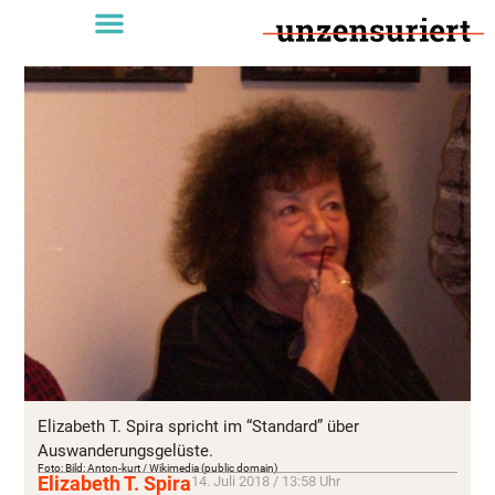
Elizabeth T. Spira spricht im “Standard” über
Auswanderungsgelüste.
Foto: Bild: Anton-kurt / Wikimedia (public domain)
Elizabeth T. Spira
14. Juli 2018 / 13:58 Uhr