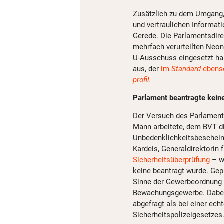
Zusätzlich zu dem Umgang,
und vertraulichen Informat
Gerede. Die Parlamentsdir
mehrfach verurteilten Neon
U-Ausschuss eingesetzt ha
aus, der
im
Standard
ebenso
profil
.
Parlament beantragte kein
Der Versuch des Parlaments
Mann arbeitete, dem BVT d
Unbedenklichkeitsbescheini
Kardeis, Generaldirektorin f
Sicherheitsüberprüfung
– we
keine beantragt wurde. Gep
Sinne der Gewerbeordnung – 
Bewachungsgewerbe. Dabei 
abgefragt als bei einer ec
Sicherheitspolizeigesetzes