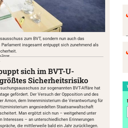
gsausschuss zum BVT, sondern nun auch das
 Parlament insgesamt entpuppt sich zunehmend als
icherheit.
s Zinner
r
puppt sich im BVT-U-
größtes Sicherheitsrisiko
rsuchungsausschuss zur sogenannten BVT-Affäre hat
utage gefördert. Der Versuch der Opposition und des
er Amon, dem Innenministerium die Verantwortung für
stizministerium angesiedelten Staatsanwaltschaft
scheitert. Man ergötzt sich nun – weitgehend unter
n Interesses – an unterschiedlichen Erinnerungen
präche, die mittlerweile bald ein Jahr zurückliegen.