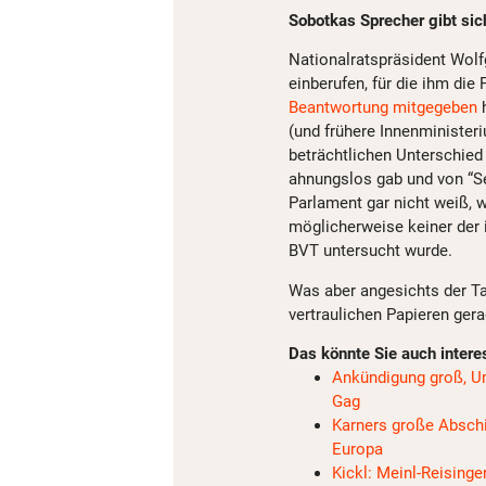
Sobotkas Sprecher gibt si
Nationalratspräsident Wolf
einberufen, für die ihm die 
Beantwortung mitgegeben
h
(und frühere Innenminister
beträchtlichen Unterschied
ahnungslos gab und von “Se
Parlament gar nicht weiß, 
möglicherweise keiner der 
BVT untersucht wurde.
Was aber angesichts der Ta
vertraulichen Papieren gera
Das könnte Sie auch intere
Ankündigung groß, Um
Gag
Karners große Abschi
Europa
Kickl: Meinl-Reisinge