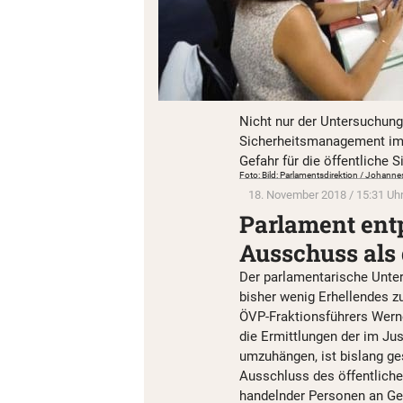
Nicht nur der Untersuchun
Sicherheitsmanagement im
Gefahr für die öffentliche S
Foto: Bild: Parlamentsdirektion / Johanne
18. November 2018 / 15:31 Uh
Parlament ent
Ausschuss als 
Der parlamentarische Unte
bisher wenig Erhellendes z
ÖVP-Fraktionsführers Wern
die Ermittlungen der im Ju
umzuhängen, ist bislang ge
Ausschluss des öffentliche
handelnder Personen an Ges