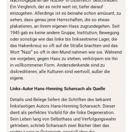
Nachfolgepartei der NSDAP in Österreich” beschrieben.
Ein Vergleich, der es nicht wert ist, tiefer darauf
einzugehen. Allerdings ist es beinahe schon amüsant, zu
sehen, dass genau jene Herrschaften, die so etwas
plakatieren, an ihrem eigenen Hass zugrundegehen. Seit
1945 gab es keine andere Gruppe, Institution, Bewegung
oder sonstige wie das linke bis linksextreme Lager, die
das Hakenkreuz so oft auf die Straße brachten und das
Wort “Nazi” so oft in den Mund nahmen wie sie. Während
sie vorgeben, gegen Hass zu stehen, verkörpern sie ihn
in vollkommener Form. Andersdenkende sind zu
diskreditieren, alle Kulturen sind wertvoll, außer die
eigene.
Links-Autor Hans-Henning Scharsach als Quelle
Details und Belege liefern die Schriften des bekannt
linkslastigen Autors Hans-Henning Scharsach. Dieser
dient als perfektes Vorbild für die linke Degeneration.
Sein Leben lang von Selbsthass und Verfolgungswahn
getrieben, schrieb Scharsach zwei Bücher über das
rechte Lager in Österreich, speziell über die