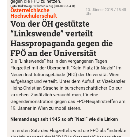
gegen die FPÖ zu hetzen.
Foto: Bild: Bwag / wikimedia.org (CC-BY-SA-4.0)
Österreichische
10. Jänner 2019 / 18:45
Uhr
Hochschülerschaft
Von der ÖH gestützte
“Linkswende” verteilt
Hasspropaganda gegen die
FPÖ an der Universität
Die “Linkswende” hat in den vergangenen Tagen
Flugzettel mit der Überschrift “Kein Platz für Nazis!” im
Neuen Institutionsgebäude (NIG) der Universität Wien
aufgehängt und verteilt. Unter dem Aufruf ist Vizekanzler
Heinz-Christian Strache in burschenschaftlicher Coleur
zu sehen. Zusätzlich versucht man, für eine
Gegendemonstration gegen das FPÖ-Neujahrstreffen am
19. Jänner in Wien zu mobilisieren.
Niemand sagt seit 1945 so oft “Nazi” wie die Linken
Im ersten Satz des Flugzettels wird die FPÖ als “indirekte