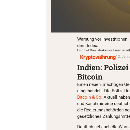
Warnung vor Investitionen: D
dem Index.
Foto: Bild: Davidstankiewicz / Wikimedia
Kryptowährung
12. Jänn
Indien: Polizei
Bitcoin
Einen neuen, mächtigen Geg
eingehandelt. Die Polizei i
Bitcoin & Co.
Aktuell habe
und Kaschmir eine deutlic
die Regierungsbehörden noch
gesetzliches Zahlungsmitte
Deutlich fiel auch die Warn