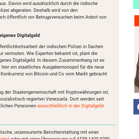
aus. Davon wird ausdrücklich durch die indische
olizei abgeraten. Deshalb wird von den
auch öffentlich vor Betrugsversuchen beim Anbot von
eigenes Digitalgeld
entlichkeitsarbeit der indischen Polizei in Sachen
nur vermuten. Wie Experten bekannt ist, plant die
igenes Digitalgeld. In diesem Zusammenhang ist es
 hier ein staatliches Ausgabemonopol für die neue
e Konkurrenz von Bitcoin und Co vom Markt gebracht
ng der Staatengemeinschaft mit Kryptowährungen ist,
sozialistisch regierten Venezuela. Dort werden seit
atlichen Pensionen
ausschließlich in der Digitalgeld-
tische, unzensurierte Berichterstattung mit einer
arte)
oder mit einer Überweisung auf AT58 1420 0200