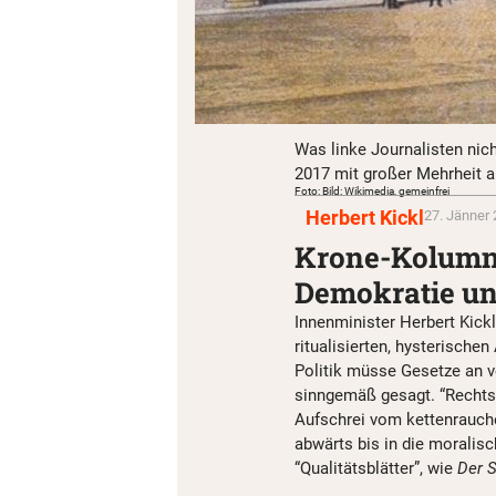
Was linke Journalisten nic
2017 mit großer Mehrheit a
Foto: Bild: Wikimedia, gemeinfrei
Herbert Kickl
27. Jänner 
Krone-Kolumni
Demokratie un
Innenminister Herbert Kickl
ritualisierten, hysterischen
Politik müsse Gesetze an 
sinngemäß gesagt. “Rechtss
Aufschrei vom kettenrauch
abwärts bis in die moralis
“Qualitätsblätter”, wie
Der S