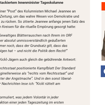
ttackiertem Innenminister Tageskolumne
einer “Post” des Kolumnisten Michael Jeannee an
Zeitung
, um das wahre Wesen von Demokratie und
 zu rücken. So zitierte Jeannee anfangs jenen Satz des
n Kreisen für die rituelle Empörung gesorgt hatte:
, Gewaltiges Blätterrauschen nach Ihrem im ORF
ter absolut unmissverständlich geäußerten
mer noch, dass der Grundsatz gilt, dass das
olgen hat – und nicht die Politik dem Recht!”
 Kickl-Jägern auch gleich die gebührende Antwort:
echtsstaat positionierte Kampfblatt Der Standard
riginellerweise als “rechts vom Rechtsstaat” und
ter der Angstmache”. Und in den sonst liberal-
Nachrichten lese ich: “Kickl rüttelt am
ormuliert, was jedem Volontär in jeder
aktion einer jeden Tageszeitung im ersten