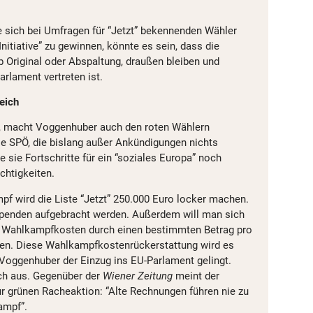
e sich bei Umfragen für “Jetzt” bekennenden Wähler
Initiative” zu gewinnen, könnte es sein, dass die
b Original oder Abspaltung, draußen bleiben und
rlament vertreten ist.
Teich
, macht Voggenhuber auch den roten Wählern
die SPÖ, die bislang außer Ankündigungen nichts
e sie Fortschritte für ein “soziales Europa” noch
chtigkeiten.
 wird die Liste “Jetzt” 250.000 Euro locker machen.
Spenden aufgebracht werden. Außerdem will man sich
r Wahlkampfkosten durch einen bestimmten Betrag pro
ren. Diese Wahlkampfkostenrückerstattung wird es
 Voggenhuber der Einzug ins EU-Parlament gelingt.
ach aus. Gegenüber der
Wiener Zeitung
meint der
ur grünen Racheaktion: “Alte Rechnungen führen nie zu
ampf”.