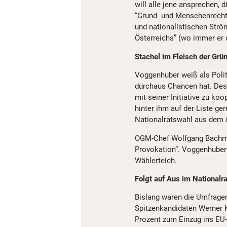
will alle jene ansprechen, d
“Grund- und Menschenrechte
und nationalistischen Ström
Österreichs” (wo immer er 
Stachel im Fleisch der Grü
Voggenhuber weiß als Polit
durchaus Chancen hat. Des
mit seiner Initiative zu ko
hinter ihm auf der Liste gere
Nationalratswahl aus dem 
OGM-Chef Wolfgang Bachmay
Provokation”. Voggenhuber 
Wählerteich.
Folgt auf Aus im Nationalr
Bislang waren die Umfragen
Spitzenkandidaten Werner K
Prozent zum Einzug ins EU-