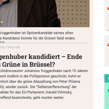
Voggenhuber ist Spitzenkandidat seines alten
e Kandidatur könnte für die Grünen fatal enden.
 3.0)
019 / 14:01 Uhr
enhuber kandidiert – Ende
s Grüne in Brüssel?
Politdinosaurier Johannes Voggenhuber nach 15 Jahren
nt endlich in die Politpension geschickt, kehrt er
nämlich über die grüne Abspaltung von Peter Pilzens
Pilz), wieder zurück. Die “Selbstzerfleischung” der
didat für das EU-Parlament, Harald Vilimsky,
effend bezeichnete, geht munter weiter.