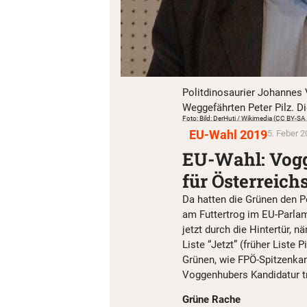
Politdinosaurier Johannes 
Weggefährten Peter Pilz. Di
Foto: Bild: DerHuti / Wikimedia (CC BY-SA
EU-Wahl 2019
5. Feber 2
EU-Wahl: Vogg
für Österreich
Da hatten die Grünen den 
am Futtertrog im EU-Parlame
jetzt durch die Hintertür, 
Liste “Jetzt” (früher Liste 
Grünen, wie FPÖ-Spitzenkan
Voggenhubers Kandidatur tr
Grüne Rache