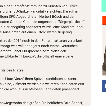
in einer Kampfabstimmung zu Gunsten von Ulrike
s grüner EU-Spitzenkandidat verzichten. Daraufhin
aligen SPÖ-Abgeordneten Herbert Bösch und dem
daten Othmar Karas die sogenannte “Bürgerplattform”,
, als er endgültig abgesetzt wurde, eine Kandidatur bei
e Aussichten auf einen Erfolg waren zu gering.
ten, der 2014 noch in den Parteistrukturen verankert
sorgt war, will er es jetzt noch einmal versuchen.
nnerparteilicher Fürsprecher, nominierte den
ine EU-Liste “1 Europa”, die offiziell eine eigene
chtslose Plätze
 die Liste “Jetzt” ihren Spitzenkandidaten bekannt.
h keine, vielmehr werden die weiteren Kandidaten erst
nn die wohl aussichtslosen Kandidaten präsentiert
hwiegersohn des großen Freiheitlichen Otto Scrinzi,