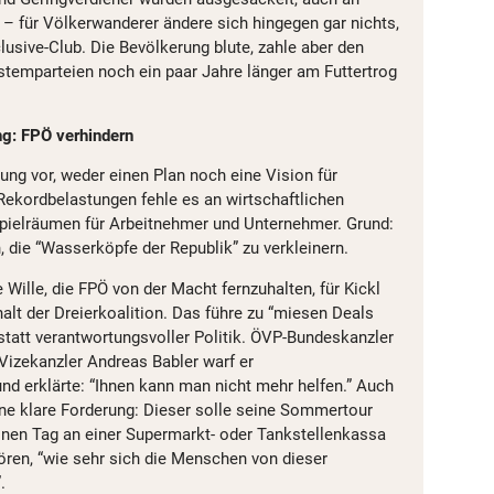
 – für Völkerwanderer ändere sich hingegen gar nichts,
clusive-Club. Die Bevölkerung blute, zahle aber den
ystemparteien noch ein paar Jahre länger am Futtertrog
ng: FPÖ verhindern
ung vor, weder einen Plan noch eine Vision für
 Rekordbelastungen fehle es an wirtschaftlichen
Spielräumen für Arbeitnehmer und Unternehmer. Grund:
, die “Wasserköpfe der Republik” zu verkleinern.
ille, die FPÖ von der Macht fernzuhalten, für Kickl
lt der Dreierkoalition. Das führe zu “miesen Deals
att verantwortungsvoller Politik. ÖVP-Bundeskanzler
Vizekanzler Andreas Babler warf er
nd erklärte: “Ihnen kann man nicht mehr helfen.” Auch
eine klare Forderung: Dieser solle seine Sommertour
nen Tag an einer Supermarkt- oder Tankstellenkassa
hören, “wie sehr sich die Menschen von dieser
.