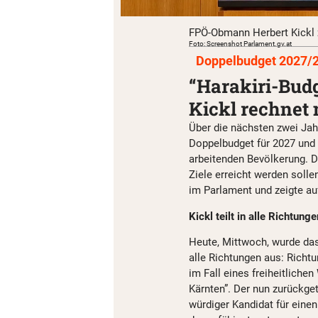
FPÖ-Obmann Herbert Kickl z
Foto: Screenshot Parlament.gv.at
Doppelbudget 2027/
“Harakiri-Budg
Kickl rechnet 
Über die nächsten zwei Jah
Doppelbudget für 2027 und 
arbeitenden Bevölkerung. 
Ziele erreicht werden solle
im Parlament und zeigte auf
Kickl teilt in alle Richtung
Heute, Mittwoch, wurde das 
alle Richtungen aus: Richt
im Fall eines freiheitliche
Kärnten”. Der nun zurückge
würdiger Kandidat für eine