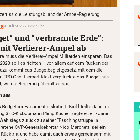
erriss die Leistungsbilanz der Ampel-Regierung.
28
8. Juli 2026 / 12:22 Uhr
et” und “verbrannte Erde”:
mit Verlierer-Ampel ab
re muss die Verlierer-Ampel Milliarden einsparen. Das
2028 soll es richten – vor allem auf dem Rücken der
Dazu kommt das Budgetbegleitgesetz, mit dem die
n. FPÖ-Chef Herbert Kickl zerpflückte das Budget nun
, wo die Regierung überall versagt.
en aus
Budget im Parlament diskutiert. Kickl teilte dabei in
ung SPÖ-Klubobmann Philip Kucher sagte er, er könne
n Wahlsiegs zurück zu seiner “Faschingstruppe in
tretene ÖVP-Generalsekretär Nico Marchetti sei ein
n Rücktritt und habe damit auch etwas gemeinsam mit