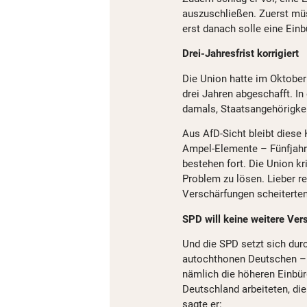
auszuschließen. Zuerst mü
erst danach solle eine Einb
Drei-Jahresfrist korrigiert
Die Union hatte im Oktober
drei Jahren abgeschafft. I
damals, Staatsangehörigkei
Aus AfD-Sicht bleibt diese 
Ampel-Elemente – Fünfjahre
bestehen fort. Die Union kri
Problem zu lösen. Lieber r
Verschärfungen scheiterten
SPD will keine weitere Ver
Und die SPD setzt sich durc
autochthonen Deutschen – 
nämlich die höheren Einbür
Deutschland arbeiteten, d
sagte er: