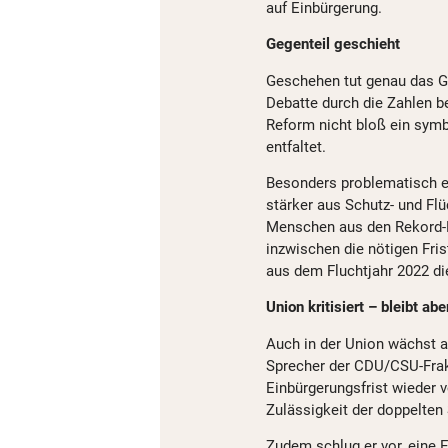
auf Einbürgerung.
Gegenteil geschieht
Geschehen tut genau das Geg
Debatte durch die Zahlen be
Reform nicht bloß ein sym
entfaltet.
Besonders problematisch er
stärker aus Schutz- und Flü
Menschen aus den Rekord-E
inzwischen die nötigen Fris
aus dem Fluchtjahr 2022 di
Union kritisiert – bleibt ab
Auch in der Union wächst a
Sprecher der CDU/CSU-Frakt
Einbürgerungsfrist wieder v
Zulässigkeit der doppelte
Zudem schlug er vor, eine 