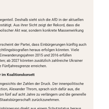
enteil. Deshalb sieht sich die AfD in der aktuellen
stätigt. Aus ihrer Sicht zeigt der Rekord, dass die
bolischer Akt war, sondern konkrete Massenwirkung
scheint der Partei, dass Einbürgerungen künftig auch
chtlingsbiografien heraus erfolgen könnten. Viele
inwanderungsjahren 2015 und 2016 erfüllen
ten; ab 2027 könnten zusätzlich zahlreiche Ukrainer
e Fünfjahresgrenze erreichen.
er im Koalitionskorsett
ngesichts der Zahlen der Druck. Der innenpolitische
ion, Alexander Throm, sprach sich dafür aus, die
on fünf auf acht Jahre zu verlängern und die generelle
n Staatsbürgerschaft zurückzunehmen.
Einbürgerung direkt aus einem Schutzstatus heraus