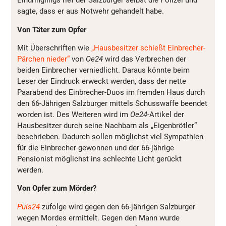
Eindringlings rief der Salzburger selbst die Polizei und
sagte, dass er aus Notwehr gehandelt habe.
Von Täter zum Opfer
Mit Überschriften wie
„Hausbesitzer schießt Einbrecher-
Pärchen nieder“
von
Oe24
wird das Verbrechen der
beiden Einbrecher verniedlicht. Daraus könnte beim
Leser der Eindruck erweckt werden, dass der nette
Paarabend des Einbrecher-Duos im fremden Haus durch
den 66-Jährigen Salzburger mittels Schusswaffe beendet
worden ist. Des Weiteren wird im
Oe24
-Artikel der
Hausbesitzer durch seine Nachbarn als „Eigenbrötler“
beschrieben. Dadurch sollen möglichst viel Sympathien
für die Einbrecher gewonnen und der 66-jährige
Pensionist möglichst ins schlechte Licht gerückt
werden.
Von Opfer zum Mörder?
Puls24
zufolge wird gegen den 66-jährigen Salzburger
wegen Mordes ermittelt. Gegen den Mann wurde