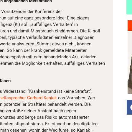
gen angeblichen Missbrauch
 Vorsitzender der Konferenz der
 nun auf eine ganz besondere Idee: Eine eigens
ligenz (KI) soll „auffälliges Verhalten“ in
üren und damit Missbrauch eindämmen. Die KI soll
en, typische Verlaufsdaten einzelner Diagnosen
werte analysieren. Stimmt etwas nicht, können
n. So kann der krank gemeldete Mitarbeiter
ideogespräch mit dem behandelnden Arzt geladen
ehmen die Möglichkeit erhalten, auffälliges Verhalten
plänen
s Widerstand: “Krankenstand ist keine Straftat”,
heitssprecher
Gerhard Kaniak
das Vorhaben. Wer
in potenzieller Straftäter behandelt werden. Die
g verstoße seiner Ansicht nach gegen
chutzes und berge das Risiko automatisierter
ienten stigmatisieren. Er erinnert an den digitalen
 man gesehen, wohin der Weg führe, so Kaniak –