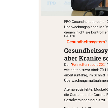
FPÖ-Gesundheitssprecher Ge
Überwachungsplänen McDo
dienen, nicht sie kontrollie
Foto: FPÖ
Gesundheitssystem
3.
Gesundheitssy
aber Kranke s
Der “
Fehlzeitenreport 2024
wie selten zuvor sind: 70,
arbeitsunfähig, im Schnitt
Überwachungsmaßnahmen 
Atemwegsinfekte, Muskel-S
die Quote seit der Corona
Sozialversicherung bis zu 1