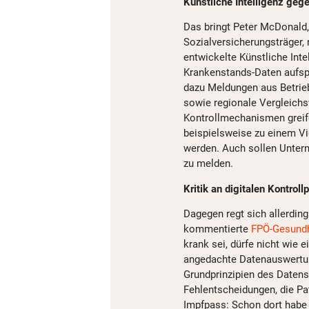
Künstliche Intelligenz ge
Das bringt Peter McDonald,
Sozialversicherungsträger,
entwickelte Künstliche Intel
Krankenstands-Daten aufsp
dazu Meldungen aus Betrieb
sowie regionale Vergleichs
Kontrollmechanismen greife
beispielsweise zu einem V
werden. Auch sollen Untern
zu melden.
Kritik an digitalen Kontroll
Dagegen regt sich allerding
kommentierte
FPÖ-
Gesund
krank sei, dürfe nicht wie e
angedachte Datenauswertun
Grundprinzipien des Datens
Fehlentscheidungen, die Pat
Impfpass: Schon dort habe