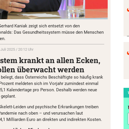
rhard Kaniak zeigt sich entsetzt von den
nalds: Das Gesundheitssystem müsse den Menschen
ren.
 Juli 2025 / 20:12 Uhr
stem krankt an allen Ecken,
ollen überwacht werden
” belegt, dass Österreichs Beschäftigte so häufig krank
1 Prozent meldeten sich im Vorjahr zumindest einmal
 15,1 Kalendertage pro Person. Deshalb werden neue
geplant.
kelett-Leiden und psychische Erkrankungen treiben
-Pandemie nach oben – und verursachen laut
4,1 Milliarden Euro an direkten und indirekten Kosten.