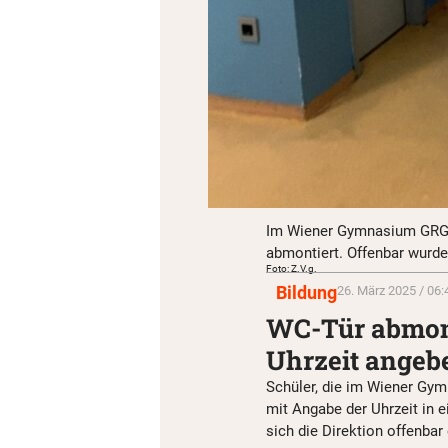
Im Wiener Gymnasium GRG1
abmontiert. Offenbar wurde
Foto: Z.V.g.
Bildung
26. März 2025 / 06:
WC-Tür abmont
Uhrzeit angeb
Schüler, die im Wiener Gy
mit Angabe der Uhrzeit in 
sich die Direktion offenba