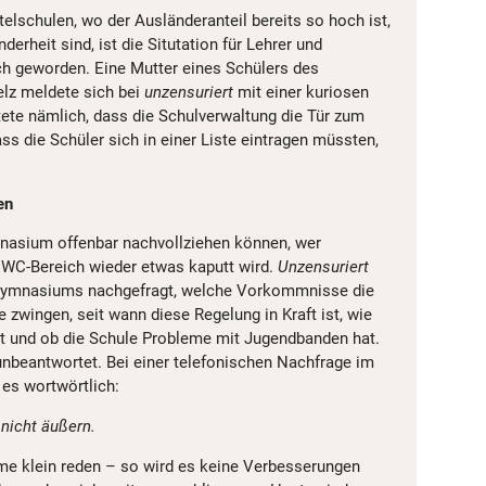
telschulen, wo der Ausländeranteil bereits so hoch ist,
derheit sind, ist die Situtation für Lehrer und
ch geworden. Eine Mutter eines Schülers des
z meldete sich bei
unzensuriert
mit einer kuriosen
tete nämlich, dass die Schulverwaltung die Tür zum
s die Schüler sich in einer Liste eintragen müssten,
en
asium offenbar nachvollziehen können, wer
m WC-Bereich wieder etwas kaputt wird.
Unzensuriert
s Gymnasiums nachgefragt, welche Vorkommnisse die
zwingen, seit wann diese Regelung in Kraft ist, wie
st und ob die Schule Probleme mit Jugendbanden hat.
unbeantwortet. Bei einer telefonischen Nachfrage im
 es wortwörtlich:
nicht äußern.
me klein reden – so wird es keine Verbesserungen