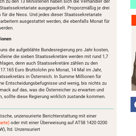
h zu den 13 Ministerien haben sich die Verhandler der
 Staatssekretariate ausgepackelt. Proporzmäßig je drei
 für die Neos. Und jedes dieser Staatssekretariate
rbeitern ausgestattet werden, die ebenfalls Monat für
werden.
lionen
d uns die aufgeblähte Bundesregierung pro Jahr kosten,
Alleine die sieben Staatssekretäre werden mit rund 1,7
hlagen, denn auch Staatssekretäre zählen zu den
 17.165 Euro Bruttolohn pro Monat, 14 Mal im Jahr,
atssekretärs in Österreich. In Summe Millionen für
ine Entscheidungsbefugnisse und wenig, bis nichts zu
ack auf das, was die Österreicher zu erwarten und
n, sollte diese Regierung wirklich zustande kommen.
tische, unzensurierte Berichterstattung mit einer
arte)
oder mit einer Überweisung auf AT58 1420 0200
, ltd. Unzensuriert