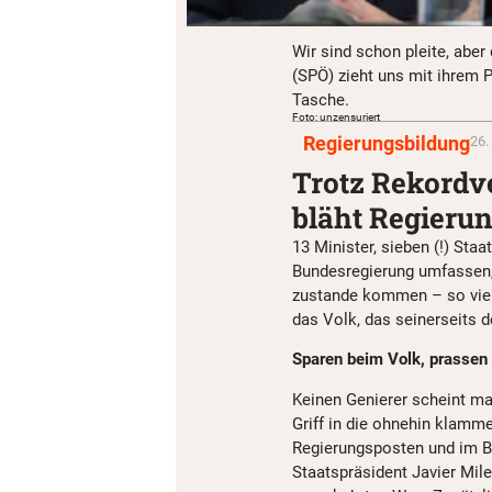
Wir sind schon pleite, aber
(SPÖ) zieht uns mit ihrem 
Tasche.
Foto: unzensuriert
Regierungsbildung
26.
Trotz Rekordv
bläht Regierun
13 Minister, sieben (!) Sta
Bundesregierung umfassen, 
zustande kommen – so viele
das Volk, das seinerseits 
Sparen beim Volk, prassen 
Keinen Genierer scheint m
Griff in die ohnehin klamme
Regierungsposten und im B
Staatspräsident Javier Mil