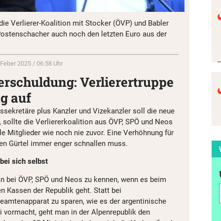
 die Verlierer-Koalition mit Stocker (ÖVP) und Babler
Postenschacher auch noch den letzten Euro aus der
 Feber 2025 / 06:58 Uhr
erschuldung: Verlierertruppe
g auf
atssekretäre plus Kanzler und Vizekanzler soll die neue
sollte die Verliererkoalition aus ÖVP, SPÖ und Neos
 Mitglieder wie noch nie zuvor. Eine Verhöhnung für
den Gürtel immer enger schnallen muss.
bei sich selbst
an bei ÖVP, SPÖ und Neos zu kennen, wenn es beim
n Kassen der Republik geht. Statt bei
eamtenapparat zu sparen, wie es der argentinische
ei vormacht, geht man in der Alpenrepublik den