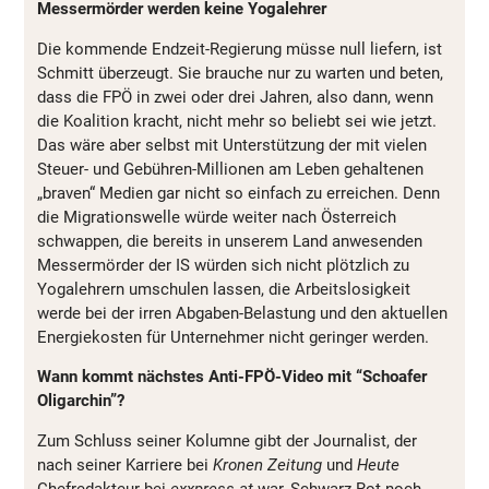
Messermörder werden keine Yogalehrer
Die kommende Endzeit-Regierung müsse null liefern, ist
Schmitt überzeugt. Sie brauche nur zu warten und beten,
dass die FPÖ in zwei oder drei Jahren, also dann, wenn
die Koalition kracht, nicht mehr so beliebt sei wie jetzt.
Das wäre aber selbst mit Unterstützung der mit vielen
Steuer- und Gebühren-Millionen am Leben gehaltenen
„braven“ Medien gar nicht so einfach zu erreichen. Denn
die Migrationswelle würde weiter nach Österreich
schwappen, die bereits in unserem Land anwesenden
Messermörder der IS würden sich nicht plötzlich zu
Yogalehrern umschulen lassen, die Arbeitslosigkeit
werde bei der irren Abgaben-Belastung und den aktuellen
Energiekosten für Unternehmer nicht geringer werden.
Wann kommt nächstes Anti-FPÖ-Video mit “Schoafer
Oligarchin”?
Zum Schluss seiner Kolumne gibt der Journalist, der
nach seiner Karriere bei
Kronen Zeitung
und
Heute
Chefredakteur bei
exxpress.at
war, Schwarz-Rot noch