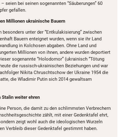
 – seien bei seinen sogenannten “Säuberungen” 60
fer gefallen.
en Millionen ukrainische Bauern
en besonders unter der “Entkulakisierung” zwischen
enhaft Bauern enteignet wurden, wenn sie ihr Land
 Umwandlung in Kolchosen abgaben. Ohne Land und
ungerten Millionen von ihnen, andere wurden deportiert
 Dieser sogenannte “Holodomor” (ukrainisch “Tötung
 heute die russisch-ukrainischen Beziehungen und war
achfolger Nikita Chruschtschow der Ukraine 1954 die
atte, die Wladimir Putin sich 2014 gewaltsam
Stalin weiter ehren
ine Person, die damit zu den schlimmsten Verbrechern
hheitsgeschichte zählt, mit einer Gedenktafel ehrt,
, sondern zeigt wohl auch die ideologischen Wurzeln
 den Verbleib dieser Gedenktafel gestimmt haben.