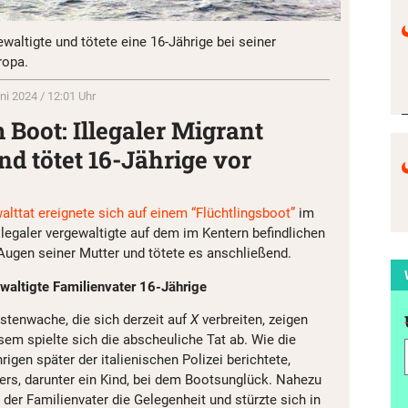
ewaltigte und tötete eine 16-Jährige bei seiner
ropa.
ni 2024 / 12:01 Uhr
Boot: Illegaler Migrant
nd tötet 16-Jährige vor
lttat ereignete sich auf einem “Flüchtlingsboot”
im
Illegaler vergewaltigte auf dem im Kentern befindlichen
ugen seiner Mutter und tötete es anschließend.
ewaltigte Familienvater 16-Jährige
üstenwache, die sich derzeit auf
X
verbreiten, zeigen
sem spielte sich die abscheuliche Tat ab. Wie die
rigen später der italienischen Polizei berichtete,
kers, darunter ein Kind, bei dem Bootsunglück. Nahezu
der Familienvater die Gelegenheit und stürzte sich in