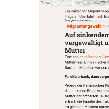
Ein irakischer Migrant verg
illegalen Überfahrt nach Eu
Foto: geralt / pixabay.com
Migrantengewalt
28. Ju
Auf sinkendem 
vergewaltigt u
Mutter
Eine schier
unfassbare Gewa
Mittelmeer. Ein irakischer 
Boot ein Mädchen vor den A
Familie ertrank, dann verg
Videos der italienischen K
das sinkende Boot. Auf die
Mutter der getöteten 16-Jäh
ertrank die Familie des Ira
im gleichen Moment nutzte 