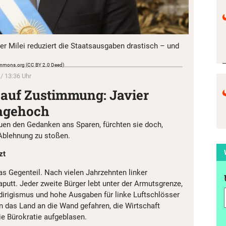
er Milei reduziert die Staatsausgaben drastisch – und
commons.org (CC BY 2.0 Deed)
 / 13:36 Uhr
t auf Zustimmung: Javier
agehoch
euen den Gedanken ans Sparen, fürchten sie doch,
Ablehnung zu stoßen.
zt
as Gegenteil. Nach vielen Jahrzehnten linker
putt. Jeder zweite Bürger lebt unter der Armutsgrenze,
sdirigismus und hohe Ausgaben für linke Luftschlösser
 das Land an die Wand gefahren, die Wirtschaft
e Bürokratie aufgeblasen.