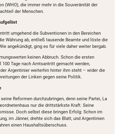
n (WHO), die immer mehr in die Souveränität der
achteil der Menschen.
aufgelöst
ntritt umgehend die Subventionen in den Bereichen
die Währung ab, entließ tausende Beamte und löste die
Wie angekündigt, ging es für viele daher weiter bergab.
mmungswerten keinen Abbruch. Schon die ersten
ell 100 Tage nach Amtsantritt gemacht werden,
der Argentinier weiterhin hinter ihm steht – wider die
reitungen der Linken gegen seine Politik.
e
t, seine Reformen durchzubringen, denn seine Partei, La
eordnetenhaus nur die drittstärkste Kraft. Seine
misse. Doch selbst diese bringen Erfolg: Schon im
ng, im Jänner, drehte sich das Blatt, und Argentinien
Jahren einen Haushaltsüberschuss.