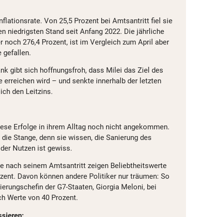
Inflationsrate. Von 25,5 Prozent bei Amtsantritt fiel sie
en niedrigsten Stand seit Anfang 2022. Die jährliche
r noch 276,4 Prozent, ist im Vergleich zum April aber
 gefallen.
nk gibt sich hoffnungsfroh, dass Milei das Ziel des
 erreichen wird – und senkte innerhalb der letzten
ch den Leitzins.
diese Erfolge in ihrem Alltag noch nicht angekommen.
r die Stange, denn sie wissen, die Sanierung des
 der Nutzen ist gewiss.
 nach seinem Amtsantritt zeigen Beliebtheitswerte
zent. Davon können andere Politiker nur träumen: So
gierungschefin der G7-Staaten, Giorgia Meloni, bei
ch Werte von 40 Prozent.
ssieren: