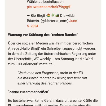
Wähler zu beeinflussen.
pic.twitter.com/bAk79rgqpf
— Bio-Birgit
Die wilde
Bäuerin. (@klartexxt_com)
June
5, 2024
Warnung vor Stärkung des “rechten Randes”
Über die sozialen Medien war ihr mit der persönlichen
Anrede „Hallo Birgit“ ein Schreiben zugeschickt worden,
in dem die Zeitung der österreichischen Regierung unter
der Überschrift „WZ weekly – am Sonntag ist die Wahl
zum EU-Parlament“ mitteilte:
Glaub man den Prognosen, steht in der EU
ein massiver Rechtsruck bevor, und zwar mit
einer Stärkung des rechten Randes.
“
Zähne zusammenbeißen
“
Es bestehe zwar keine Gefahr, dass ultrarechte Kräfte die
EU übernehmen, heißt es weiter. Es bestehe aber die